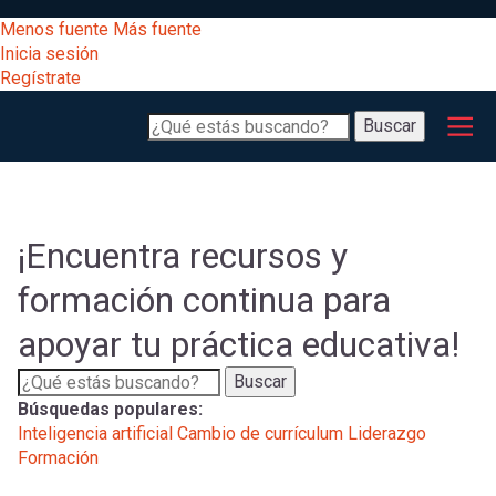
Pasar
[Educarchile
Menos fuente
Más fuente
al
Buscar
Inicia sesión
contenido
Regístrate
principal
Menú
Desarrollo
-
Buscar
profesional
principal
Escritorio]
Expand
Gestión
curricular
Menú
¡Encuentra recursos y
Expand
Comunidad
formación continua para
entrar
registrarte.
Expand
apoyar tu práctica educativa!
Inicia sesión.
Exploración
a
Expand
Buscar
Búsquedas populares:
[Educarchile
Inicia
mi
Inteligencia artificial
Cambio de currículum
Liderazgo
sesión
Formación
Regístrate