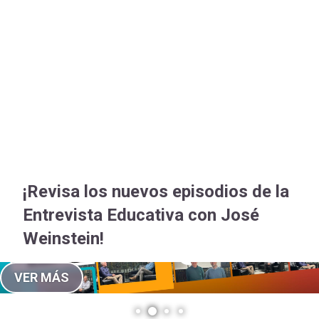
-
cuenta
Mobile]
Menú
entrar
a
¡Revisa los nuevos episodios de la
mi
Entrevista Educativa con José
Weinstein!
cuenta
VER MÁS