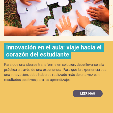
-
cuenta
la
Mobile]
navegación
Menú
entrar
Innovación en el aula: viaje hacia el
corazón del estudiante
a
Para que una idea se transforme en solución, debe llevarse a la
práctica a través de una experiencia. Para que la experiencia sea
mi
una innovación, debe haberse realizado más de una vez con
resultados positivos para los aprendizajes.
cuenta
LEER MÁS