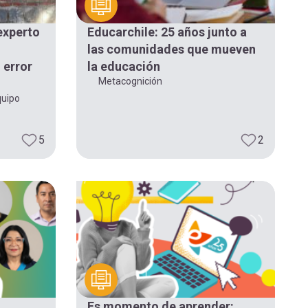
experto
Educarchile: 25 años junto a
las comunidades que mueven
 error
la educación
Metacognición
quipo
5
2
Es momento de aprender: