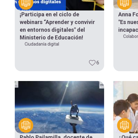
navegación
¡Participa en el ciclo de
Anna Fo
webinars “Aprender y convivir
"Es nue
en entornos digitales" del
incapaci
Colabor
Ministerio de Educación!
Ciudadanía digital
6
Pablo Pailamilla, docente de
¿Qué ca