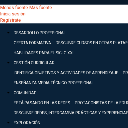
Pasar
[Educarchile
Menos fuente
Más fuente
al
Buscar
Inicia sesión
contenido
Menú
Regístrate
DESARROLLO
principal
-
PROFESIONAL
Menú
DESARROLLO PROFESIONAL
Expand
principal
Escritorio]
GESTIÓN
OFERTA FORMATIVA
DESCUBRE CURSOS EN OTRAS PLATA
CURRICULAR
principal
HABILIDADES PARA EL SIGLO XXI
Expand
Menú
GESTIÓN CURRICULAR
COMUNIDAD
Expand
IDENTIFICA OBJETIVOS Y ACTIVIDADES DE APRENDIZAJE
PR
entrar
EXPLORACIÓN
ENSEÑANZA MEDIA TÉCNICO PROFESIONAL
Expand
a
COMUNIDAD
[Educarchile
Inicia
sesión
ESTÁ PASANDO EN LAS REDES
PROTAGONISTAS DE LA EDU
Regístrate
mi
-
DESCUBRE REDES, INTERCAMBIA PRÁCTICAS Y EXPERIENCIA
EXPLORACIÓN