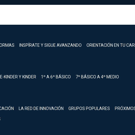
FORMAS
INSPÍRATE Y SIGUE AVANZANDO
ORIENTACIÓN EN TU CA
E-KINDER Y KINDER
1º A 6º BÁSICO
7º BÁSICO A 4º MEDIO
registrarte.
CACIÓN
LA RED DE INNOVACIÓN
GRUPOS POPULARES
PRÓXIMO
Inicia sesión.
S