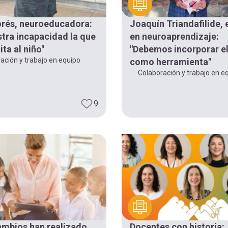
rés, neuroeducadora:
Joaquín Triandafilide, 
stra incapacidad la que
en neuroaprendizaje:
ta al niño"
"Debemos incorporar el
ación y trabajo en equipo
como herramienta"
Colaboración y trabajo en e
9
mbios han realizado
Docentes con historia: