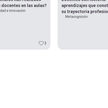
s docentes en las aulas?
aprendizajes que cons
idad e innovación
su trayectoria profesio
Metacognición
3