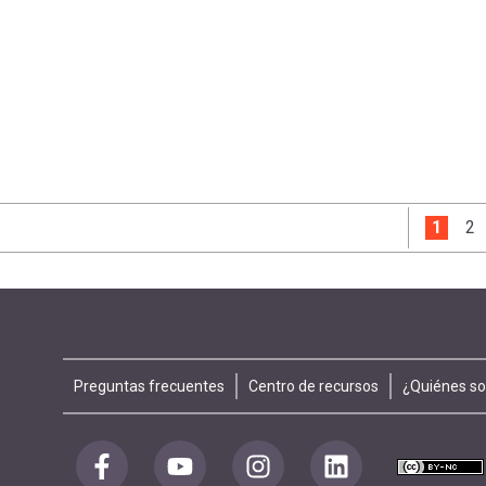
Página
1
Pa
2
Footer
Preguntas frecuentes
Centro de recursos
¿Quiénes s
menu
Redes