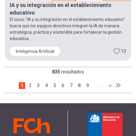
IA y su integración en el establecimiento
educativo
El curso "IA y su integración en el establecimiento educativo"
busca que los equipos directivos integren la IA de manera
estratégica, práctica y sostenible para fortalecer la gestión
educativa...
13
Inteligencia Artificial
835
resultados
Paginación
Página actual
1
Page
2
Page
3
Page
4
Page
5
Page
6
Page
7
Page
8
Page
9
Siguiente pá
››
…
Última p
Última »