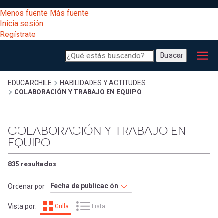
Pasar
[Educarchile
Menos fuente
Más fuente
al
Buscar
Inicia sesión
contenido
Regístrate
principal
Menú
Desarrollo
-
Buscar
profesional
principal
Escritorio]
Expand
Gestión
Sobrescribir
EDUCARCHILE
HABILIDADES Y ACTITUDES
COLABORACIÓN Y TRABAJO EN EQUIPO
curricular
Menú
enlaces
Expand
Comunidad
COLABORACIÓN Y TRABAJO EN
entrar
registrarte.
EQUIPO
Expand
de
Inicia sesión.
Exploración
a
835 resultados
Expand
ayuda
[Educarchile
Inicia
Ordenar por
mi
sesión
a
Vista por:
Grilla
Lista
Regístrate