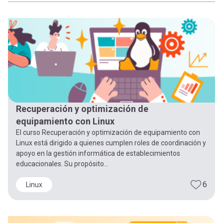
-
cuenta
la
Mobile]
navegación
Menú
entrar
Recuperación y optimización de
a
equipamiento con Linux
El curso Recuperación y optimización de equipamiento con
Linux está dirigido a quienes cumplen roles de coordinación y
mi
apoyo en la gestión informática de establecimientos
educacionales. Su propósito...
cuenta
6
Linux