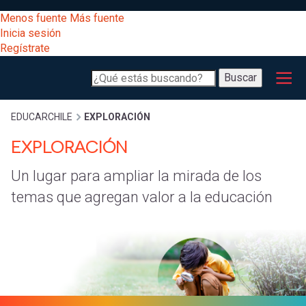
Pasar
[Educarchile
Menos fuente
Más fuente
al
Buscar
Inicia sesión
contenido
Regístrate
principal
Menú
Desarrollo
-
Buscar
profesional
principal
Escritorio]
Expand
Gestión
Sobrescribir
EDUCARCHILE
EXPLORACIÓN
curricular
Menú
EXPLORACIÓN
enlaces
Expand
Un lugar para ampliar la mirada de los
Comunidad
entrar
registrarte.
temas que agregan valor a la educación
Expand
de
Inicia sesión.
Exploración
a
Explora,
ayuda
participa,
mi
inspírate
a