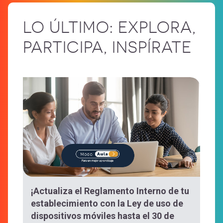
No te
cuenta
la
lo
LO ÚLTIMO: EXPLORA,
pierdas
navegación
PARTICIPA, INSPÍRATE
Espacios
Temáticos
Herramientas
digitales
Expand
[Educarchile
Inicia
sesión
Regístrate
-
¡Actualiza el Reglamento Interno de tu
Mobile]
establecimiento con la Ley de uso de
dispositivos móviles hasta el 30 de