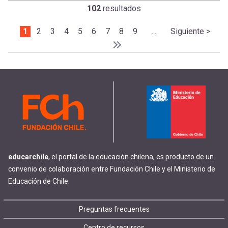
102
resultados
Paginación
Página actual
1
Page
2
Page
3
Page
4
Page
5
Page
6
Page
7
Page
8
Page
9
Siguiente págin
Siguiente >
…
Última página
Último »
educarchile
, el portal de la educación chilena, es producto de un
convenio de colaboración entre Fundación Chile y el Ministerio de
Educación de Chile.
Footer
Preguntas frecuentes
Centro de recursos