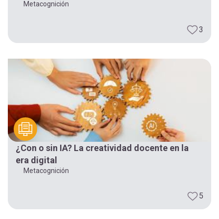
Metacognición
3
¿Con o sin IA? La creatividad docente en la
era digital
Metacognición
5