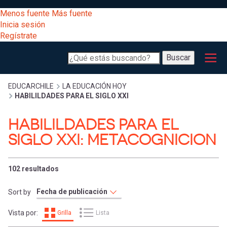
Pasar
[Educarchile
Menos fuente
Más fuente
al
Buscar
Inicia sesión
contenido
Regístrate
principal
Menú
Desarrollo
-
Buscar
profesional
principal
Escritorio]
Expand
Gestión
Sobrescribir
EDUCARCHILE
LA EDUCACIÓN HOY
HABILILDADES PARA EL SIGLO XXI
curricular
Menú
enlaces
Expand
HABILILDADES PARA EL
Comunidad
entrar
SIGLO XXI: METACOGNICION
registrarte.
Expand
de
Inicia sesión.
Exploración
a
102 resultados
Expand
ayuda
Sort by
[Educarchile
Inicia
mi
sesión
a
Vista por:
Grilla
Lista
Regístrate