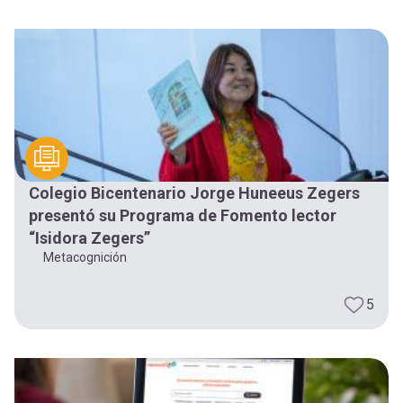
-
cuenta
la
Mobile]
navegación
Menú
entrar
Colegio Bicentenario Jorge Huneeus Zegers
a
presentó su Programa de Fomento lector
“Isidora Zegers”
Metacognición
mi
5
cuenta