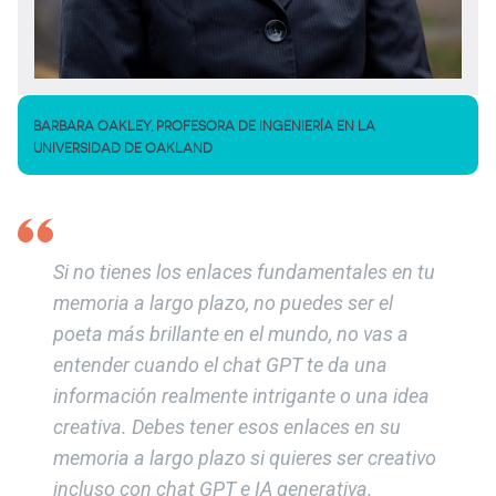
BARBARA OAKLEY, PROFESORA DE INGENIERÍA EN LA
UNIVERSIDAD DE OAKLAND
Si no tienes los enlaces fundamentales en tu
memoria a largo plazo, no puedes ser el
poeta más brillante en el mundo, no vas a
entender cuando el chat GPT te da una
información realmente intrigante o una idea
creativa. Debes tener esos enlaces en su
memoria a largo plazo si quieres ser creativo
incluso con chat GPT e IA generativa.