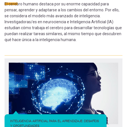
-
cuenta
El cerebro humano destaca por su enorme capacidad para
la
pensar, aprender y adaptarse a los cambios del entorno. Por ello,
Mobile]
se considera el modelo más avanzado de inteligencia.
Investigadoras/es en neurociencia e Inteligencia Artificial (IA)
navegación
estudian cómo trabaja el cerebro para desarrollar tecnologías que
Menú
puedan realizar tareas similares, al mismo tiempo que descubren
qué hace única a la inteligencia humana.
entrar
a
mi
cuenta
INTELIGENCIA ARTIFICIAL PARA EL APRENDIZAJE: DESAFÍOS
Y OPORTUNIDADES