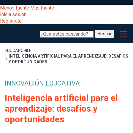
Pasar
[Educarchile
Menos fuente
Más fuente
al
Buscar
Inicia sesión
contenido
Regístrate
principal
Menú
Desarrollo
-
Buscar
profesional
principal
Escritorio]
Expand
Gestión
Sobrescribir
EDUCARCHILE
INTELIGENCIA ARTIFICIAL PARA EL APRENDIZAJE: DESAFÍOS
curricular
Menú
Y OPORTUNIDADES
enlaces
Expand
Comunidad
entrar
INNOVACIÓN EDUCATIVA
registrarte.
Expand
de
Inicia sesión.
Exploración
Inteligencia artificial para el
a
Expand
ayuda
aprendizaje: desafíos y
[Educarchile
Inicia
mi
oportunidades
sesión
a
Regístrate