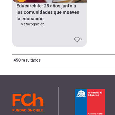
Educarchile: 25 años junto a
las comunidades que mueven
la educación
Metacognición
2
450
resultados
Paginación