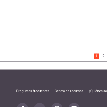
Página
1
Pa
2
Footer
Preguntas frecuentes
Centro de recursos
¿Quiénes s
menu