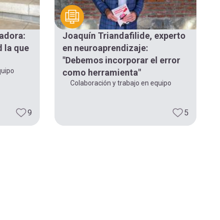
adora:
Joaquín Triandafilide, experto
d la que
en neuroaprendizaje:
"Debemos incorporar el error
quipo
como herramienta"
Colaboración y trabajo en equipo
9
5