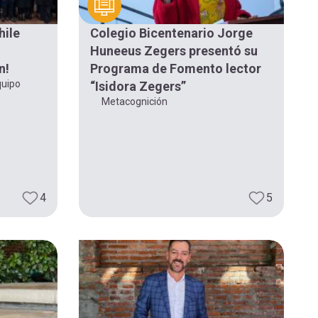
hile
Colegio Bicentenario Jorge
Huneeus Zegers presentó su
n!
Programa de Fomento lector
quipo
“Isidora Zegers”
Metacognición
4
5