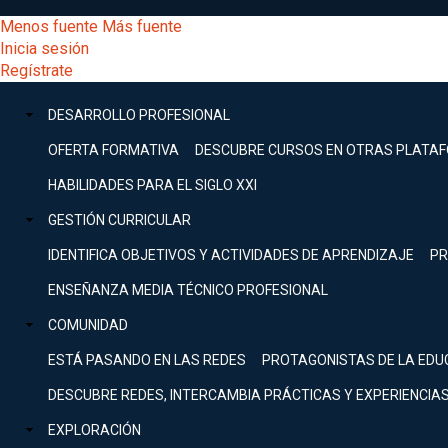
Pasar
[Educarchile
Menos fuente
Más fuente
al
Buscar
Inicia sesión
contenido
Menú
Regístrate
DESARROLLO
principal
-
PROFESIONAL
Menú
DESARROLLO PROFESIONAL
Expand
principal
Escritorio]
GESTIÓN
OFERTA FORMATIVA
DESCUBRE CURSOS EN OTRAS PLATA
CURRICULAR
principal
HABILIDADES PARA EL SIGLO XXI
Expand
Menú
GESTIÓN CURRICULAR
COMUNIDAD
Expand
IDENTIFICA OBJETIVOS Y ACTIVIDADES DE APRENDIZAJE
PR
entrar
EXPLORACIÓN
ENSEÑANZA MEDIA TÉCNICO PROFESIONAL
Expand
a
COMUNIDAD
[Educarchile
Inicia
sesión
ESTÁ PASANDO EN LAS REDES
PROTAGONISTAS DE LA EDU
Regístrate
mi
-
DESCUBRE REDES, INTERCAMBIA PRÁCTICAS Y EXPERIENCIA
EXPLORACIÓN