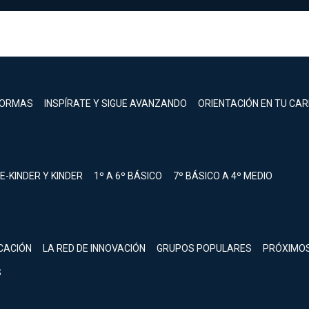
FORMAS
INSPÍRATE Y SIGUE AVANZANDO
ORIENTACIÓN EN TU CA
E-KINDER Y KINDER
1º A 6º BÁSICO
7º BÁSICO A 4º MEDIO
registrarte.
CACIÓN
LA RED DE INNOVACIÓN
GRUPOS POPULARES
PRÓXIMO
Inicia sesión.
S