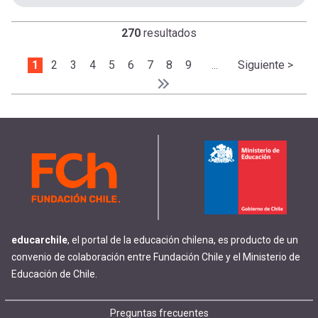
270
resultados
Paginación
Página actual
1
Page
2
Page
3
Page
4
Page
5
Page
6
Page
7
Page
8
Page
9
Siguiente págin
Siguiente >
…
Última página
Último »
educarchile
, el portal de la educación chilena, es producto de un
convenio de colaboración entre Fundación Chile y el Ministerio de
Educación de Chile.
Preguntas frecuentes