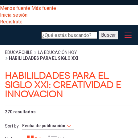
Pasar
[Educarchile
Menos fuente
Más fuente
al
Buscar
Inicia sesión
contenido
Regístrate
principal
Menú
Desarrollo
-
Buscar
profesional
principal
Escritorio]
Expand
Gestión
Sobrescribir
EDUCARCHILE
LA EDUCACIÓN HOY
HABILILDADES PARA EL SIGLO XXI
curricular
Menú
enlaces
Expand
HABILILDADES PARA EL
Comunidad
entrar
SIGLO XXI: CREATIVIDAD E
registrarte.
Expand
de
INNOVACION
Inicia sesión.
Exploración
a
Expand
ayuda
270 resultados
[Educarchile
Inicia
mi
sesión
Sort by
a
Regístrate