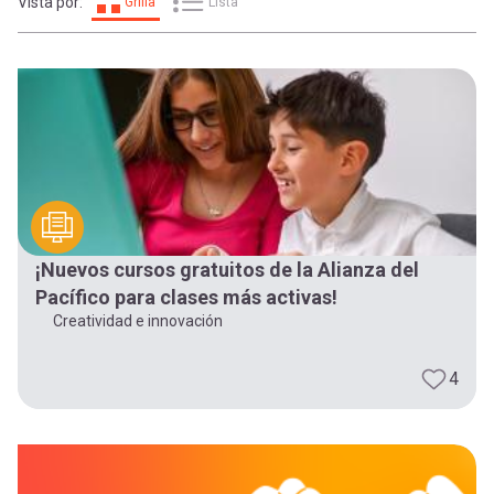
-
cuenta
Vista por:
Grilla
Lista
la
Mobile]
navegación
Menú
entrar
a
¡Nuevos cursos gratuitos de la Alianza del
Pacífico para clases más activas!
Creatividad e innovación
mi
4
cuenta