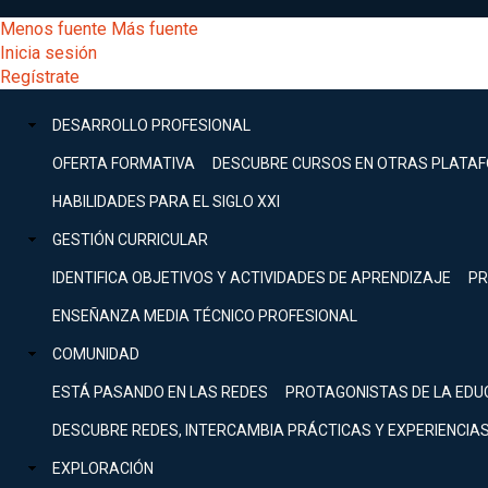
Pasar
[Educarchile
Menos fuente
Más fuente
al
Buscar
Inicia sesión
contenido
Menú
Regístrate
DESARROLLO
principal
-
PROFESIONAL
Menú
DESARROLLO PROFESIONAL
Expand
principal
Escritorio]
GESTIÓN
OFERTA FORMATIVA
DESCUBRE CURSOS EN OTRAS PLATA
CURRICULAR
principal
HABILIDADES PARA EL SIGLO XXI
Expand
Menú
GESTIÓN CURRICULAR
COMUNIDAD
Expand
IDENTIFICA OBJETIVOS Y ACTIVIDADES DE APRENDIZAJE
PR
entrar
EXPLORACIÓN
ENSEÑANZA MEDIA TÉCNICO PROFESIONAL
Expand
a
COMUNIDAD
[Educarchile
Inicia
sesión
ESTÁ PASANDO EN LAS REDES
PROTAGONISTAS DE LA EDU
Regístrate
mi
-
DESCUBRE REDES, INTERCAMBIA PRÁCTICAS Y EXPERIENCIA
EXPLORACIÓN