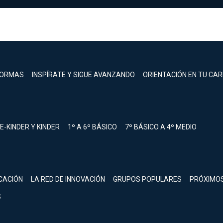
FORMAS
INSPÍRATE Y SIGUE AVANZANDO
ORIENTACIÓN EN TU CA
E-KINDER Y KINDER
1º A 6º BÁSICO
7º BÁSICO A 4º MEDIO
registrarte.
CACIÓN
LA RED DE INNOVACIÓN
GRUPOS POPULARES
PRÓXIMO
Inicia sesión.
S