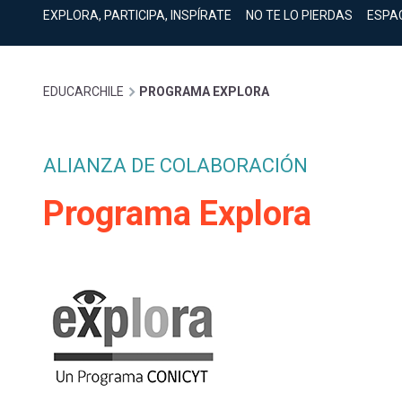
cuenta
Mobile]
EXPLORA, PARTICIPA, INSPÍRATE
NO TE LO PIERDAS
ESPA
Menú
Sobrescribir
EDUCARCHILE
PROGRAMA EXPLORA
entrar
enlaces
a
ALIANZA DE COLABORACIÓN
de
Programa Explora
mi
ayuda
cuenta
a
la