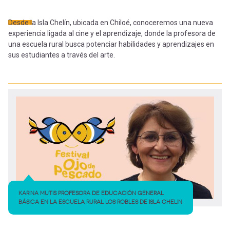
-
cuenta
la
Desde la Isla Chelín, ubicada en Chiloé, conoceremos una nueva
Mobile]
experiencia ligada al cine y el aprendizaje, donde la profesora de
navegación
una escuela rural busca potenciar habilidades y aprendizajes en
sus estudiantes a través del arte.
Menú
entrar
a
mi
cuenta
KARINA MUTIS PROFESORA DE EDUCACIÓN GENERAL
BÁSICA EN LA ESCUELA RURAL LOS ROBLES DE ISLA CHELIN