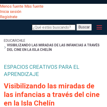
Pasar
[Educarchile
Menos fuente
Más fuente
al
Buscar
Inicia sesión
contenido
Regístrate
principal
Menú
Desarrollo
-
Buscar
profesional
principal
Escritorio]
Expand
Gestión
Sobrescribir
EDUCARCHILE
VISIBILIZANDO LAS MIRADAS DE LAS INFANCIAS A TRAVÉS
curricular
Menú
DEL CINE EN LA ISLA CHELÍN
enlaces
Expand
Comunidad
entrar
ESPACIOS CREATIVOS PARA EL
registrarte.
Expand
de
Inicia sesión.
APRENDIZAJE
Exploración
a
Expand
ayuda
Visibilizando las miradas de
[Educarchile
Inicia
mi
las infancias a través del cine
sesión
a
en la Isla Chelín
Regístrate