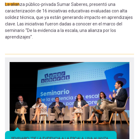
-
cuenta
La alianza público-privada Sumar Saberes, presentó una
la
caracterización de 16 iniciativas educativas evaluadas con alta
Mobile]
solidez técnica, que ya están generando impacto en aprendizajes
clave. Las iniciativas fueron dadas a conocer en el marco del
navegación
seminario “De la evidencia a la escala, una alianza por los
Menú
aprendizajes”.
entrar
a
mi
cuenta
SEMINARIO: “DE LA EVIDENCIA A LA ESCALA, UNA ALIANZA