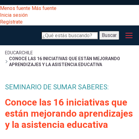
Pasar
[Educarchile
Menos fuente
Más fuente
al
Buscar
Inicia sesión
contenido
Regístrate
principal
Menú
Desarrollo
-
Buscar
profesional
principal
Escritorio]
Expand
Gestión
Sobrescribir
EDUCARCHILE
CONOCE LAS 16 INICIATIVAS QUE ESTÁN MEJORANDO
curricular
Menú
APRENDIZAJES Y LA ASISTENCIA EDUCATIVA
enlaces
Expand
Comunidad
entrar
SEMINARIO DE SUMAR SABERES:
registrarte.
Expand
de
Inicia sesión.
Exploración
Conoce las 16 iniciativas que
a
Expand
ayuda
están mejorando aprendizajes
[Educarchile
Inicia
mi
y la asistencia educativa
sesión
a
Regístrate