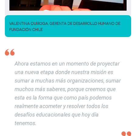
VALENTINA QUIROGA, GERENTA DE DESARROLLO HUMANO DE
FUNDACIÓN CHILE
Ahora estamos en un momento de proyectar
una nueva etapa donde nuestra misión es
sumar a muchas más organizaciones, sumar
muchos más saberes, porque creemos que
esta es la forma que como país podemos
realmente acometer y resolver todos los
desafíos educacionales que hoy día
tenemos.