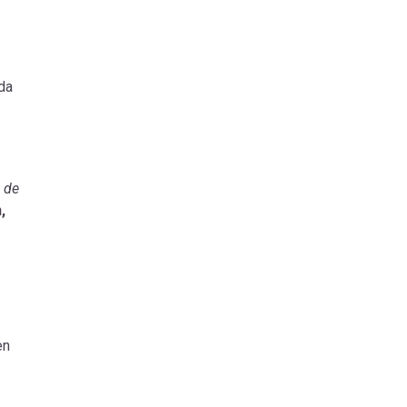
da
 de
,
en