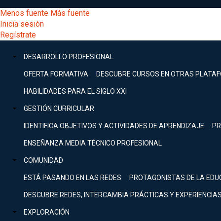
Pasar
[Educarchile
Menos fuente
Más fuente
al
Buscar
Inicia sesión
contenido
Menú
Regístrate
DESARROLLO
principal
-
PROFESIONAL
Menú
DESARROLLO PROFESIONAL
Expand
principal
Escritorio]
GESTIÓN
OFERTA FORMATIVA
DESCUBRE CURSOS EN OTRAS PLATA
CURRICULAR
principal
HABILIDADES PARA EL SIGLO XXI
Expand
Menú
GESTIÓN CURRICULAR
COMUNIDAD
Expand
IDENTIFICA OBJETIVOS Y ACTIVIDADES DE APRENDIZAJE
PR
entrar
EXPLORACIÓN
ENSEÑANZA MEDIA TÉCNICO PROFESIONAL
Expand
a
COMUNIDAD
[Educarchile
Inicia
sesión
ESTÁ PASANDO EN LAS REDES
PROTAGONISTAS DE LA EDU
Regístrate
mi
-
DESCUBRE REDES, INTERCAMBIA PRÁCTICAS Y EXPERIENCIA
EXPLORACIÓN