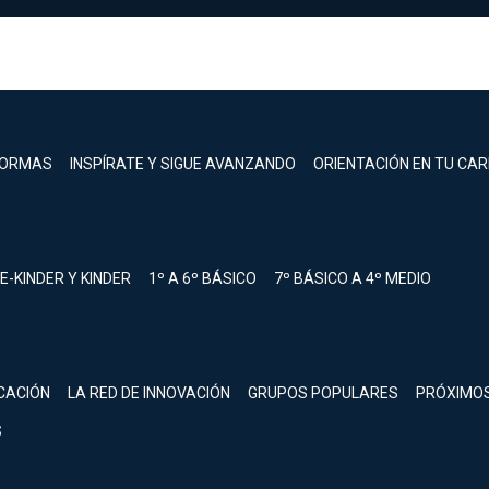
FORMAS
INSPÍRATE Y SIGUE AVANZANDO
ORIENTACIÓN EN TU CA
E-KINDER Y KINDER
1º A 6º BÁSICO
7º BÁSICO A 4º MEDIO
registrarte.
CACIÓN
LA RED DE INNOVACIÓN
GRUPOS POPULARES
PRÓXIMO
Inicia sesión.
S