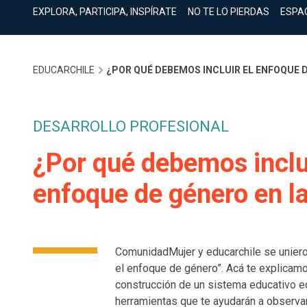
cuenta
Mobile]
EXPLORA, PARTICIPA, INSPÍRATE
NO TE LO PIERDAS
ESPA
Menú
Sobrescribir
EDUCARCHILE
¿POR QUÉ DEBEMOS INCLUIR EL ENFOQUE 
entrar
enlaces
a
DESARROLLO PROFESIONAL
de
¿Por qué debemos inclui
mi
enfoque de género en l
ayuda
cuenta
a
ComunidadMujer y educarchile se uniero
el enfoque de género”. Acá te explicam
la
construcción de un sistema educativo eq
herramientas que te ayudarán a observar 