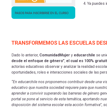
Ya puedes in
PASOS PARA INSCRIBIRSE EN EL CURSO
TRANSFORMEMOS LAS ESCUELAS DESD
Dado lo anterior,
ComunidadMujer
y
educarchile
se unie
desde el enfoque de género”
,
el cual es 100% gratui
actorías educativas observar y analizar la realidad escol
oportunidades, roles e interacciones sociales de las per
“En educarchile nos proponemos contribuir desde una vis
educativo que nuestra sociedad requiere para que nuestro
aprender a convivir superando las barreras de género gene
portal se pone al servicio de esta temática, aportando nu
disposición del sistema escolar esta acción formativa”
, s