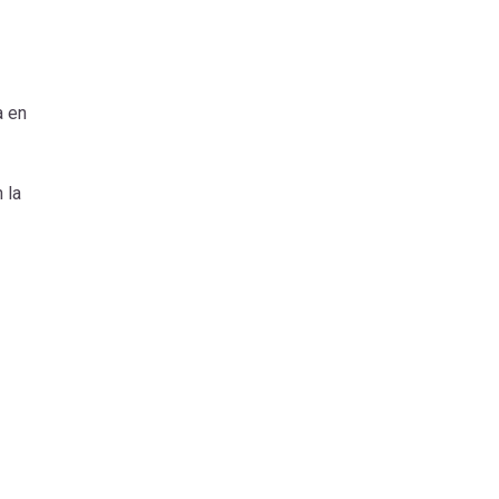
a en
 la