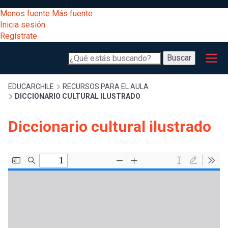
Pasar
[Educarchile
Menos fuente
Más fuente
al
Buscar
Inicia sesión
contenido
Regístrate
principal
Menú
Desarrollo
-
Buscar
profesional
principal
Escritorio]
Expand
Gestión
Sobrescribir
EDUCARCHILE
RECURSOS PARA EL AULA
DICCIONARIO CULTURAL ILUSTRADO
curricular
Menú
enlaces
Expand
Diccionario cultural ilustrado
Comunidad
entrar
registrarte.
Expand
de
Inicia sesión.
Exploración
a
Expand
ayuda
[Educarchile
Inicia
mi
sesión
a
Regístrate