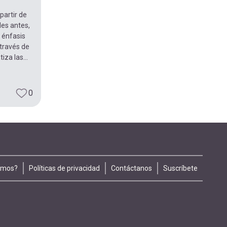
partir de
des antes,
 énfasis
través de
za las...
0
omos?
Políticas de privacidad
Contáctanos
Suscríbete