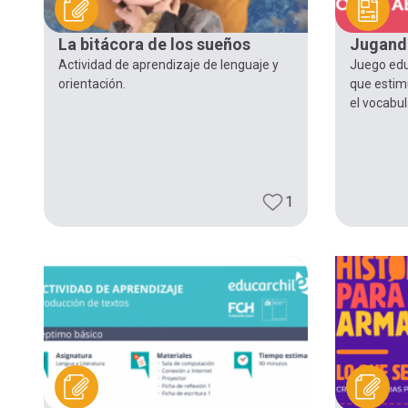
navegación
La bitácora de los sueños
Jugand
Actividad de aprendizaje de lenguaje y
Juego educ
orientación.
que estimu
el vocabul
1