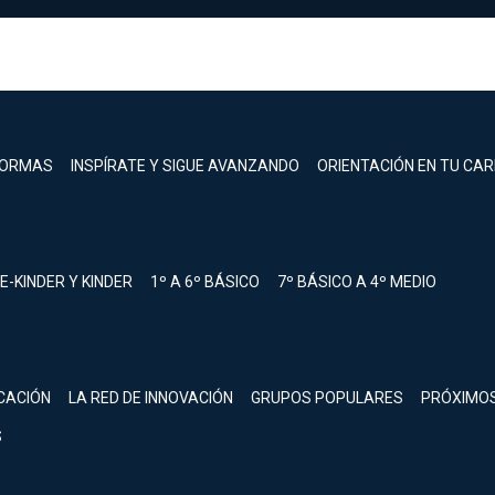
FORMAS
INSPÍRATE Y SIGUE AVANZANDO
ORIENTACIÓN EN TU CA
E-KINDER Y KINDER
1º A 6º BÁSICO
7º BÁSICO A 4º MEDIO
registrarte.
CACIÓN
LA RED DE INNOVACIÓN
GRUPOS POPULARES
PRÓXIMO
Inicia sesión.
S