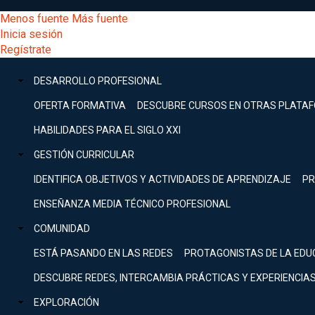
Pasar
[Educarchile
Menos fuente
Más fuente
al
Buscar
Inicia sesión
contenido
Menú
Regístrate
DESARROLLO
principal
-
PROFESIONAL
Menú
DESARROLLO PROFESIONAL
Expand
principal
Escritorio]
GESTIÓN
OFERTA FORMATIVA
DESCUBRE CURSOS EN OTRAS PLATA
CURRICULAR
principal
HABILIDADES PARA EL SIGLO XXI
Expand
Menú
GESTIÓN CURRICULAR
COMUNIDAD
Expand
IDENTIFICA OBJETIVOS Y ACTIVIDADES DE APRENDIZAJE
PR
entrar
EXPLORACIÓN
ENSEÑANZA MEDIA TÉCNICO PROFESIONAL
Expand
a
COMUNIDAD
[Educarchile
Inicia
sesión
ESTÁ PASANDO EN LAS REDES
PROTAGONISTAS DE LA EDU
Regístrate
mi
-
DESCUBRE REDES, INTERCAMBIA PRÁCTICAS Y EXPERIENCIA
EXPLORACIÓN