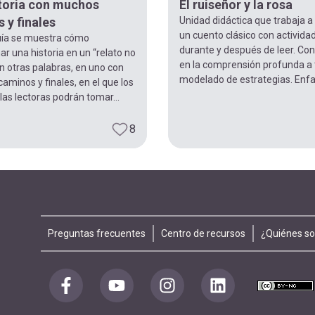
toria con muchos
El ruiseñor y la rosa
 y finales
Unidad didáctica que trabaja a 
un cuento clásico con activida
uía se muestra cómo
durante y después de leer. Con
r una historia en un “relato no
en la comprensión profunda a 
 en otras palabras, en uno con
modelado de estrategias. Enfati
caminos y finales, en el que los
 las lectoras podrán tomar...
8
Footer
Preguntas frecuentes
Centro de recursos
¿Quiénes s
menu
Redes