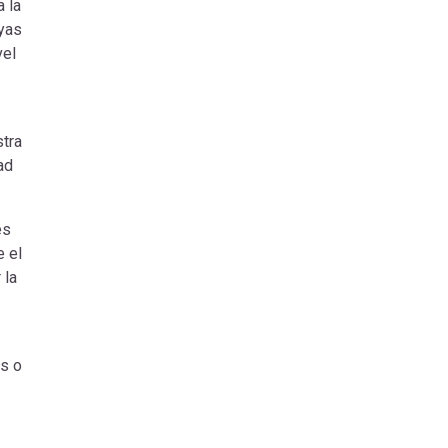
a la
ayas
vel
tra
ad
.
es
e el
 la
os o