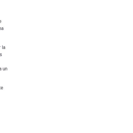
e
na
 la
s
a un
te