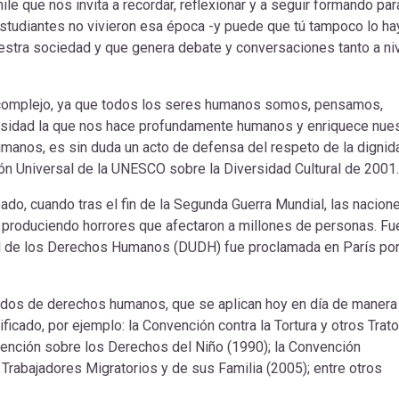
le que nos invita a recordar, reflexionar y a seguir formando par
estudiantes no vivieron esa época -y puede que tú tampoco lo h
stra sociedad y que genera debate y conversaciones tanto a ni
omplejo, ya que todos los seres humanos somos, pensamos,
rsidad la que nos hace profundamente humanos y enriquece nues
 humanos, es sin duda un acto de defensa del respeto de la dignid
ión Universal de la UNESCO sobre la Diversidad Cultural de 2001
do, cuando tras el fin de la Segunda Guerra Mundial, las nacion
produciendo horrores que afectaron a millones de personas. Fu
l de los Derechos Humanos (DUDH) fue proclamada en París por
ados de derechos humanos, que se aplican hoy en día de manera
ificado, por ejemplo: la Convención contra la Tortura y otros Trat
ención sobre los Derechos del Niño (1990); la Convención
 Trabajadores Migratorios y de sus Familia (2005); entre otros