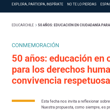
cuenta
Mobile]
EXPLORA, PARTICIPA, INSPÍRATE
NO TE LO PIERDAS
ESPA
Menú
Sobrescribir
EDUCARCHILE
50 AÑOS: EDUCACIÓN EN CIUDADANÍA PAR
entrar
enlaces
a
CONMEMORACIÓN
de
50 años: educación en 
mi
para los derechos huma
ayuda
cuenta
convivencia respetuosa 
a
la
Esta fecha nos invita a reflexionar sobre
Nuestra propuesta, como siempre, es pro