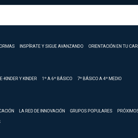
FORMAS
INSPÍRATE Y SIGUE AVANZANDO
ORIENTACIÓN EN TU CA
E-KINDER Y KINDER
1º A 6º BÁSICO
7º BÁSICO A 4º MEDIO
registrarte.
CACIÓN
LA RED DE INNOVACIÓN
GRUPOS POPULARES
PRÓXIMO
Inicia sesión.
S