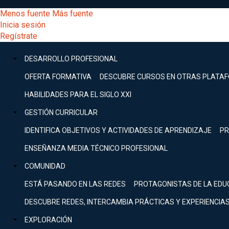
Pasar
[Educarchile
Menos fuente
Más fuente
al
Buscar
Inicia sesión
contenido
Menú
Regístrate
DESARROLLO
principal
-
PROFESIONAL
Menú
DESARROLLO PROFESIONAL
Expand
principal
Escritorio]
GESTIÓN
OFERTA FORMATIVA
DESCUBRE CURSOS EN OTRAS PLATA
CURRICULAR
principal
HABILIDADES PARA EL SIGLO XXI
Expand
Menú
GESTIÓN CURRICULAR
COMUNIDAD
Expand
IDENTIFICA OBJETIVOS Y ACTIVIDADES DE APRENDIZAJE
PR
entrar
EXPLORACIÓN
ENSEÑANZA MEDIA TÉCNICO PROFESIONAL
Expand
a
COMUNIDAD
[Educarchile
Inicia
sesión
ESTÁ PASANDO EN LAS REDES
PROTAGONISTAS DE LA EDU
Regístrate
mi
-
DESCUBRE REDES, INTERCAMBIA PRÁCTICAS Y EXPERIENCIA
EXPLORACIÓN