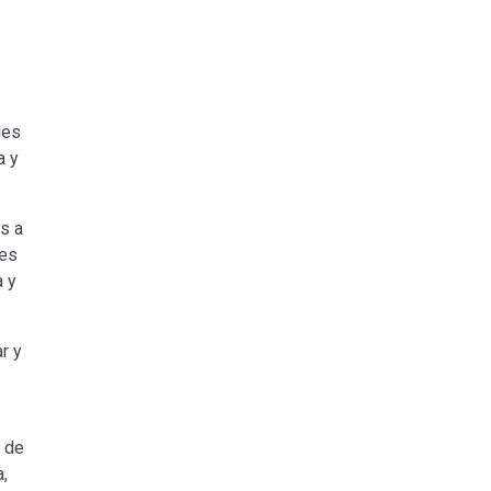
Mes
a y
s a
les
a y
r y
r de
,