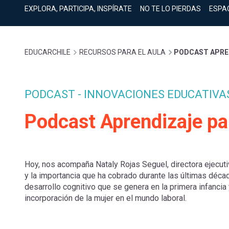
cuenta
Mobile]
EXPLORA, PARTICIPA, INSPÍRATE
NO TE LO PIERDAS
ESPA
Menú
Sobrescribir
EDUCARCHILE
RECURSOS PARA EL AULA
PODCAST APREN
entrar
enlaces
a
PODCAST - INNOVACIONES EDUCATIVA
de
Podcast Aprendizaje par
mi
ayuda
cuenta
Hoy, nos acompaña Nataly Rojas Seguel, directora ejecut
a
y la importancia que ha cobrado durante las últimas décad
desarrollo cognitivo que se genera en la primera infancia 
incorporación de la mujer en el mundo laboral.
la