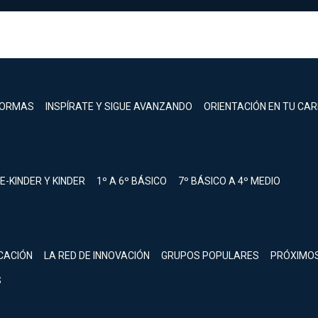
FORMAS
INSPÍRATE Y SIGUE AVANZANDO
ORIENTACIÓN EN TU CA
E-KINDER Y KINDER
1º A 6º BÁSICO
7º BÁSICO A 4º MEDIO
registrarte.
CACIÓN
LA RED DE INNOVACIÓN
GRUPOS POPULARES
PRÓXIMO
Inicia sesión.
S