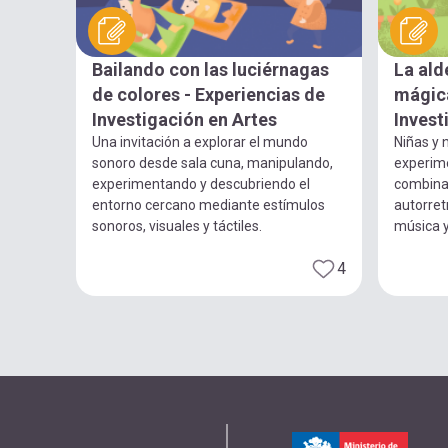
Bailando con las luciérnagas
La ald
de colores - Experiencias de
mágica
Investigación en Artes
Invest
Una invitación a explorar el mundo
Niñas y n
sonoro desde sala cuna, manipulando,
experim
experimentando y descubriendo el
combina
entorno cercano mediante estímulos
autorret
sonoros, visuales y táctiles.
música 
4