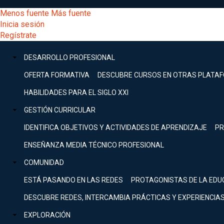
Pasar
[Educarchile
Menos fuente
Más fuente
al
Buscar
Inicia sesión
contenido
Menú
Regístrate
DESARROLLO
principal
-
PROFESIONAL
Menú
DESARROLLO PROFESIONAL
Expand
principal
Escritorio]
GESTIÓN
OFERTA FORMATIVA
DESCUBRE CURSOS EN OTRAS PLATA
CURRICULAR
principal
HABILIDADES PARA EL SIGLO XXI
Expand
Menú
GESTIÓN CURRICULAR
COMUNIDAD
Expand
IDENTIFICA OBJETIVOS Y ACTIVIDADES DE APRENDIZAJE
PR
entrar
EXPLORACIÓN
ENSEÑANZA MEDIA TÉCNICO PROFESIONAL
Expand
a
COMUNIDAD
[Educarchile
Inicia
sesión
ESTÁ PASANDO EN LAS REDES
PROTAGONISTAS DE LA EDU
Regístrate
mi
-
DESCUBRE REDES, INTERCAMBIA PRÁCTICAS Y EXPERIENCIA
EXPLORACIÓN