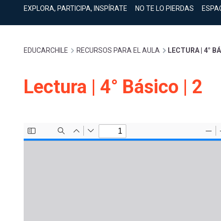
cuenta
Mobile]
EXPLORA, PARTICIPA, INSPÍRATE
NO TE LO PIERDAS
ESPA
Menú
Sobrescribir
EDUCARCHILE
RECURSOS PARA EL AULA
LECTURA | 4° BÁ
entrar
enlaces
Lectura | 4° Básico | 2
a
de
mi
ayuda
cuenta
a
la