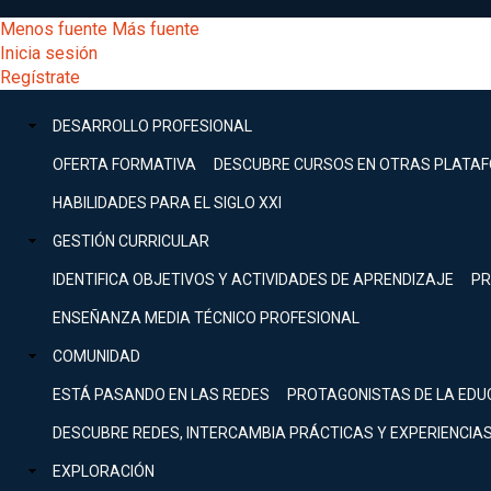
Pasar
[Educarchile
Menos fuente
Más fuente
al
Buscar
Inicia sesión
contenido
Menú
Regístrate
DESARROLLO
principal
-
PROFESIONAL
Menú
DESARROLLO PROFESIONAL
Expand
principal
Escritorio]
GESTIÓN
OFERTA FORMATIVA
DESCUBRE CURSOS EN OTRAS PLATA
CURRICULAR
principal
HABILIDADES PARA EL SIGLO XXI
Expand
Menú
GESTIÓN CURRICULAR
COMUNIDAD
Expand
IDENTIFICA OBJETIVOS Y ACTIVIDADES DE APRENDIZAJE
PR
entrar
EXPLORACIÓN
ENSEÑANZA MEDIA TÉCNICO PROFESIONAL
Expand
a
COMUNIDAD
[Educarchile
Inicia
sesión
ESTÁ PASANDO EN LAS REDES
PROTAGONISTAS DE LA EDU
Regístrate
mi
-
DESCUBRE REDES, INTERCAMBIA PRÁCTICAS Y EXPERIENCIA
EXPLORACIÓN