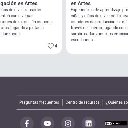
igación en Artes
en Artes
iños de nivel transición
Experiencias de aprendizaje pa
entan con diversas
niñas y niños de nivel medio se
ciones de expresión creando
creadores de producciones artís
ratos, jugando a pintar la
través del cuerpo, jugando con 
y danzando.
sombras, danzando las emocio
escuchando...
4
Footer
Preguntas frecuentes
Centro de recursos
¿Quiénes s
menu
Redes