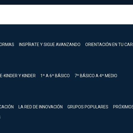
FORMAS
INSPÍRATE Y SIGUE AVANZANDO
ORIENTACIÓN EN TU CA
E-KINDER Y KINDER
1º A 6º BÁSICO
7º BÁSICO A 4º MEDIO
registrarte.
CACIÓN
LA RED DE INNOVACIÓN
GRUPOS POPULARES
PRÓXIMO
Inicia sesión.
S