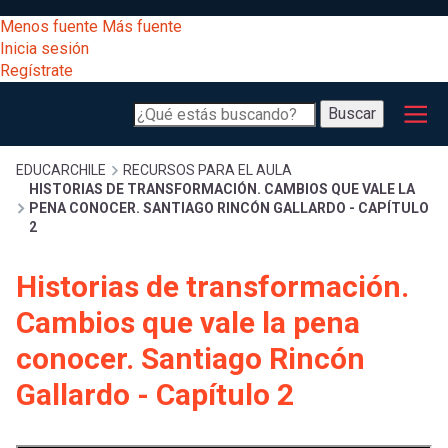
Pasar
[Educarchile
Menos fuente
Más fuente
al
Buscar
Inicia sesión
contenido
Regístrate
principal
Menú
Desarrollo
-
Buscar
profesional
principal
Escritorio]
Expand
Gestión
Sobrescribir
EDUCARCHILE
RECURSOS PARA EL AULA
HISTORIAS DE TRANSFORMACIÓN. CAMBIOS QUE VALE LA
curricular
Menú
PENA CONOCER. SANTIAGO RINCÓN GALLARDO - CAPÍTULO
2
enlaces
Expand
Comunidad
entrar
Historias de transformación.
registrarte.
Expand
de
Inicia sesión.
Exploración
Cambios que vale la pena
a
Expand
conocer. Santiago Rincón
ayuda
[Educarchile
Inicia
mi
Gallardo - Capítulo 2
sesión
a
Regístrate