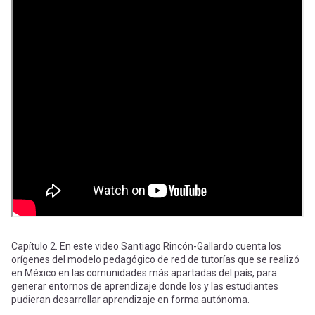
-
cuenta
la
Mobile]
navegación
Menú
entrar
a
mi
Capítulo 2. En este video Santiago Rincón-Gallardo cuenta los
cuenta
orígenes del modelo pedagógico de red de tutorías que se realizó
en México en las comunidades más apartadas del país, para
generar entornos de aprendizaje donde los y las estudiantes
pudieran desarrollar aprendizaje en forma autónoma.