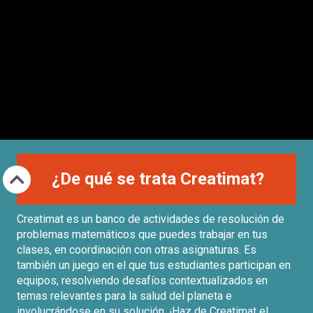
-
cuenta
la
Mobile]
navegación
Menú
entrar
a
¿De qué se trata Creatimat?
mi
Creatimat es un banco de actividades de resolución de
problemas matemáticos que puedes trabajar en tus
cuenta
clases, en coordinación con otras asignaturas. Es
también un juego en el que tus estudiantes participan en
equipos, resolviendo desafíos contextualizados en
temas relevantes para la salud del planeta e
involucrándose en su solución. ¡Haz de Creatimat el