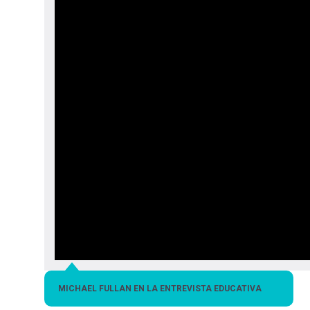
Menú
navegación
entrar
a
mi
cuenta
MICHAEL FULLAN EN LA ENTREVISTA EDUCATIVA