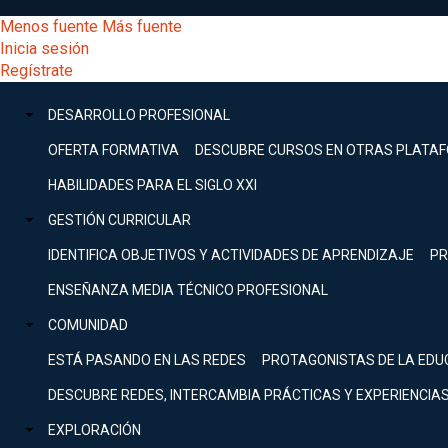
Pasar
[Educarchile
Menos fuente
Más fuente
al
Buscar
Inicia sesión
contenido
Menú
Regístrate
DESARROLLO
principal
-
PROFESIONAL
Menú
DESARROLLO PROFESIONAL
principal
OFERTA
FORMATIVA
Escritorio]
OFERTA FORMATIVA
DESCUBRE CURSOS EN OTRAS PLATA
principal
DESCUBRE
HABILIDADES PARA EL SIGLO XXI
CURSOS EN
Menú
OTRAS
GESTIÓN CURRICULAR
PLATAFORMAS
IDENTIFICA OBJETIVOS Y ACTIVIDADES DE APRENDIZAJE
PR
entrar
INSPÍRATE Y
SIGUE
ENSEÑANZA MEDIA TÉCNICO PROFESIONAL
AVANZANDO
a
COMUNIDAD
ORIENTACIÓN
ESTÁ PASANDO EN LAS REDES
PROTAGONISTAS DE LA EDU
EN TU
CARRERA
mi
DESCUBRE REDES, INTERCAMBIA PRÁCTICAS Y EXPERIENCIA
DOCENTE
EXPLORACIÓN
HABILIDADES