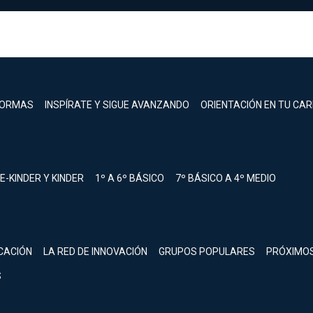
FORMAS
INSPÍRATE Y SIGUE AVANZANDO
ORIENTACIÓN EN TU CA
E-KINDER Y KINDER
1º A 6º BÁSICO
7º BÁSICO A 4º MEDIO
registrarte.
CACIÓN
LA RED DE INNOVACIÓN
GRUPOS POPULARES
PRÓXIMO
Inicia sesión.
S