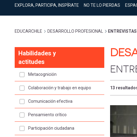
cuenta
PARA EL SIGLO
EXPLORA, PARTICIPA, INSPÍRATE
NO TE LO PIERDAS
ESPA
XXI
Expand
GESTIÓN
CURRICULAR
Sobrescribir
EDUCARCHILE
DESARROLLO PROFESIONAL
ENTREVISTAS
Expand
COMUNIDAD
DESA
enlaces
Habilidades y
Expand
actitudes
EXPLORACIÓN
ENTR
de
Expand
Metacognición
[Educarchile
Inicia
ayuda
sesión
Colaboración y trabajo en equipo
13 resultado
Regístrate
-
Comunicación efectiva
a
Pensamiento crítico
Mobile]
la
Participación ciudadana