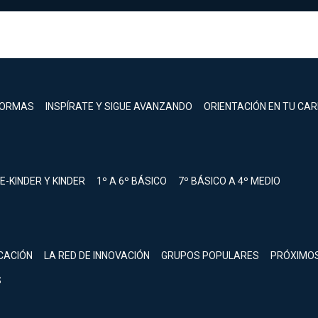
FORMAS
INSPÍRATE Y SIGUE AVANZANDO
ORIENTACIÓN EN TU CA
E-KINDER Y KINDER
1º A 6º BÁSICO
7º BÁSICO A 4º MEDIO
registrarte.
CACIÓN
LA RED DE INNOVACIÓN
GRUPOS POPULARES
PRÓXIMO
Inicia sesión.
S