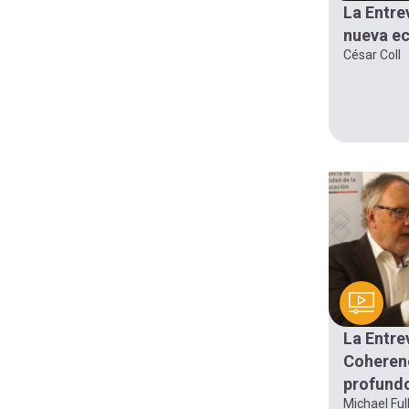
La Entre
nueva ec
César Coll
La Entre
Coherenc
profund
Michael Ful