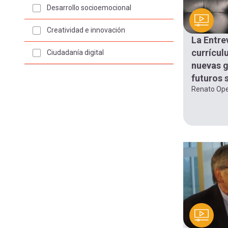
Menú
navegación
Desarrollo socioemocional
entrar
Creatividad e innovación
La Entre
currícul
Ciudadanía digital
a
nuevas g
futuros 
Renato Ope
mi
cuenta