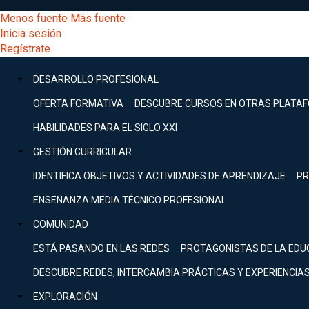
Pasar
[Educarchile
Menos fuente
Más fuente
al
Buscar
Inicia sesión
contenido
Menú
Regístrate
DESARROLLO
principal
-
PROFESIONAL
Menú
DESARROLLO PROFESIONAL
principal
OFERTA
FORMATIVA
Escritorio]
OFERTA FORMATIVA
DESCUBRE CURSOS EN OTRAS PLATA
principal
DESCUBRE
HABILIDADES PARA EL SIGLO XXI
CURSOS EN
Menú
OTRAS
GESTIÓN CURRICULAR
PLATAFORMAS
IDENTIFICA OBJETIVOS Y ACTIVIDADES DE APRENDIZAJE
PR
entrar
INSPÍRATE Y
SIGUE
ENSEÑANZA MEDIA TÉCNICO PROFESIONAL
AVANZANDO
a
COMUNIDAD
ORIENTACIÓN
ESTÁ PASANDO EN LAS REDES
PROTAGONISTAS DE LA EDU
EN TU
CARRERA
mi
DESCUBRE REDES, INTERCAMBIA PRÁCTICAS Y EXPERIENCIA
DOCENTE
EXPLORACIÓN
HABILIDADES