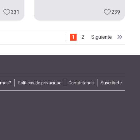
331
239
Página actual
1
Page
2
Siguiente página
Siguiente
Última pá
Último »
omos?
Políticas de privacidad
Contáctanos
Suscríbete