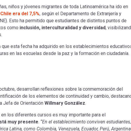
iñas, niños y jóvenes migrantes de toda Latinoamérica ha ido en
Chile era del 7,5%
, según el Departamento de Extranjería y
INE). Esto ha permitido que estudiantes de distintos puntos de
eptos como
inclusión, interculturalidad y diversidad
, visibilizan
s.
ia que esta fecha ha adquirido en los establecimientos educativo
turas en las escuelas desde la paz y la formación en ciudadanía.
 octubre, desarrollan reflexiones sobre la conmemoración del
identificación de los elementos de continuidad y cambio, destacan
 la Jefa de Orientación
Willmary González
.
te en los diferentes cursos es muy importante para el
 está muy presente
.
“En el establecimiento conviven estudiantes,
rica Latina, como Colombia, Venezuela, Ecuador, Perú, Argentina