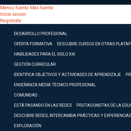
Pasar
[Educarchile
Menos fuente
Más fuente
al
Buscar
Inicia sesión
contenido
Menú
Regístrate
DESARROLLO
principal
-
PROFESIONAL
Menú
DESARROLLO PROFESIONAL
Expand
principal
Escritorio]
GESTIÓN
OFERTA FORMATIVA
DESCUBRE CURSOS EN OTRAS PLATA
CURRICULAR
principal
HABILIDADES PARA EL SIGLO XXI
Expand
Menú
GESTIÓN CURRICULAR
COMUNIDAD
Expand
IDENTIFICA OBJETIVOS Y ACTIVIDADES DE APRENDIZAJE
PR
entrar
EXPLORACIÓN
ENSEÑANZA MEDIA TÉCNICO PROFESIONAL
Expand
a
COMUNIDAD
[Educarchile
Inicia
sesión
ESTÁ PASANDO EN LAS REDES
PROTAGONISTAS DE LA EDU
Regístrate
mi
-
DESCUBRE REDES, INTERCAMBIA PRÁCTICAS Y EXPERIENCIA
EXPLORACIÓN