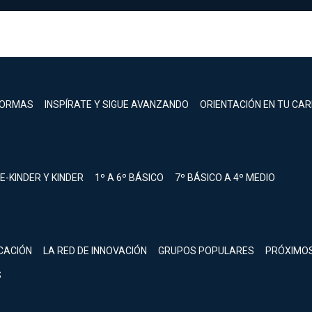
FORMAS
INSPÍRATE Y SIGUE AVANZANDO
ORIENTACIÓN EN TU CA
E-KINDER Y KINDER
1º A 6º BÁSICO
7º BÁSICO A 4º MEDIO
registrarte.
CACIÓN
LA RED DE INNOVACIÓN
GRUPOS POPULARES
PRÓXIMO
Inicia sesión.
S