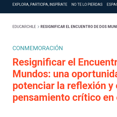
cuenta
Mobile]
EXPLORA, PARTICIPA, INSPÍRATE
NO TE LO PIERDAS
ESPA
Menú
Sobrescribir
EDUCARCHILE
RESIGNIFICAR EL ENCUENTRO DE DOS MUN
entrar
enlaces
a
CONMEMORACIÓN
de
Resignificar el Encuent
mi
Mundos: una oportunid
ayuda
cuenta
potenciar la reflexión y 
a
pensamiento crítico en 
la