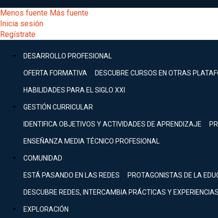
Pasar
[Educarchile
Menos fuente
Más fuente
al
Buscar
Inicia sesión
contenido
Menú
Regístrate
DESARROLLO
principal
-
PROFESIONAL
Menú
DESARROLLO PROFESIONAL
Expand
principal
Escritorio]
GESTIÓN
OFERTA FORMATIVA
DESCUBRE CURSOS EN OTRAS PLATA
CURRICULAR
principal
HABILIDADES PARA EL SIGLO XXI
Expand
Menú
GESTIÓN CURRICULAR
COMUNIDAD
Expand
IDENTIFICA OBJETIVOS Y ACTIVIDADES DE APRENDIZAJE
PR
entrar
EXPLORACIÓN
ENSEÑANZA MEDIA TÉCNICO PROFESIONAL
Expand
a
COMUNIDAD
[Educarchile
Inicia
sesión
ESTÁ PASANDO EN LAS REDES
PROTAGONISTAS DE LA EDU
Regístrate
mi
-
DESCUBRE REDES, INTERCAMBIA PRÁCTICAS Y EXPERIENCIA
EXPLORACIÓN