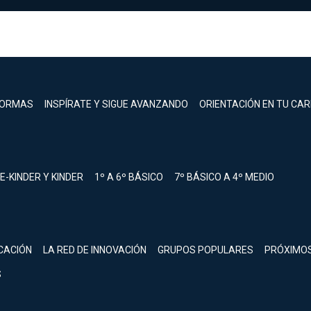
FORMAS
INSPÍRATE Y SIGUE AVANZANDO
ORIENTACIÓN EN TU CA
E-KINDER Y KINDER
1º A 6º BÁSICO
7º BÁSICO A 4º MEDIO
registrarte.
CACIÓN
LA RED DE INNOVACIÓN
GRUPOS POPULARES
PRÓXIMO
Inicia sesión.
S