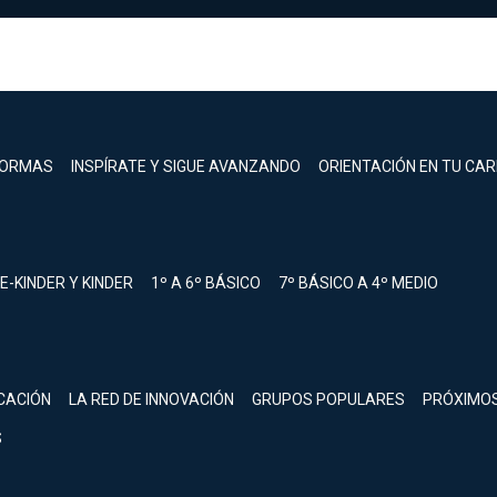
FORMAS
INSPÍRATE Y SIGUE AVANZANDO
ORIENTACIÓN EN TU CA
E-KINDER Y KINDER
1º A 6º BÁSICO
7º BÁSICO A 4º MEDIO
registrarte.
CACIÓN
LA RED DE INNOVACIÓN
GRUPOS POPULARES
PRÓXIMO
Inicia sesión.
S