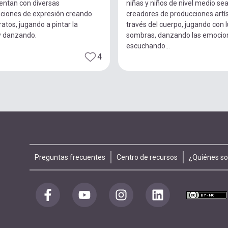
entan con diversas
niñas y niños de nivel medio se
ciones de expresión creando
creadores de producciones artís
ratos, jugando a pintar la
través del cuerpo, jugando con 
y danzando.
sombras, danzando las emocio
escuchando...
4
Footer
Preguntas frecuentes
Centro de recursos
¿Quiénes s
menu
Redes