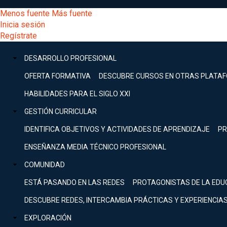
Pasar
[Educarchile
Menos fuente
Más fuente
al
Buscar
Inicia sesión
contenido
Menú
Regístrate
DESARROLLO
principal
-
PROFESIONAL
Menú
DESARROLLO PROFESIONAL
Expand
principal
Escritorio]
GESTIÓN
OFERTA FORMATIVA
DESCUBRE CURSOS EN OTRAS PLATA
CURRICULAR
principal
HABILIDADES PARA EL SIGLO XXI
Expand
Menú
GESTIÓN CURRICULAR
COMUNIDAD
Expand
IDENTIFICA OBJETIVOS Y ACTIVIDADES DE APRENDIZAJE
PR
entrar
EXPLORACIÓN
ENSEÑANZA MEDIA TÉCNICO PROFESIONAL
Expand
a
COMUNIDAD
[Educarchile
Inicia
sesión
ESTÁ PASANDO EN LAS REDES
PROTAGONISTAS DE LA EDU
Regístrate
mi
-
DESCUBRE REDES, INTERCAMBIA PRÁCTICAS Y EXPERIENCIA
EXPLORACIÓN