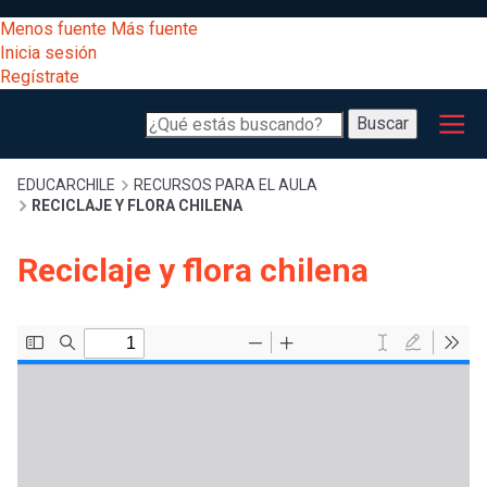
Pasar
[Educarchile
Menos fuente
Más fuente
al
Buscar
Inicia sesión
contenido
Regístrate
principal
Menú
Desarrollo
-
Buscar
profesional
principal
Escritorio]
Expand
Gestión
Sobrescribir
EDUCARCHILE
RECURSOS PARA EL AULA
RECICLAJE Y FLORA CHILENA
curricular
Menú
enlaces
Expand
Reciclaje y flora chilena
Comunidad
entrar
registrarte.
Expand
de
Inicia sesión.
Exploración
a
Expand
ayuda
[Educarchile
Inicia
mi
sesión
a
Regístrate