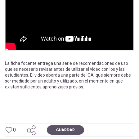
-
cuenta
la
Mobile]
navegación
Menú
entrar
La ficha focente entrega una serie de recomendaciones de uso
que es necesario revisar antes de utilizar el video con los y las
a
estudiantes. El video aborda una parte del OA, que siempre debe
ser mediado por un adulto y utilizado, en el momento en que
existan suficientes aprendizajes previos.
mi
cuenta
0
GUARDAR