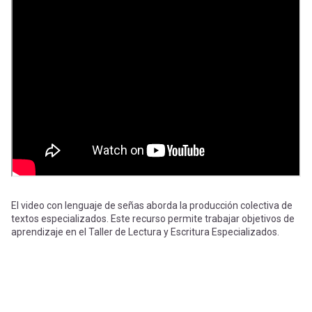
-
cuenta
la
Mobile]
navegación
Menú
entrar
a
mi
El video con lenguaje de señas aborda la producción colectiva de
textos especializados. Este recurso permite trabajar objetivos de
aprendizaje en el Taller de Lectura y Escritura Especializados.
cuenta