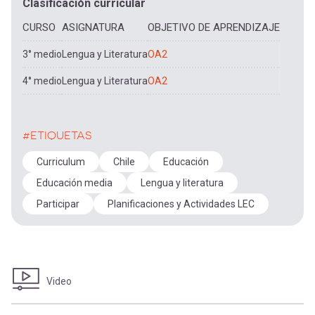
Clasificación curricular
CURSO
ASIGNATURA
OBJETIVO DE APRENDIZAJE
3° medio
Lengua y Literatura
OA2
4° medio
Lengua y Literatura
OA2
#ETIQUETAS
Curriculum
Chile
Educación
Educación media
Lengua y literatura
Participar
Planificaciones y Actividades LEC
Video