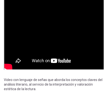
-
cuenta
la
Mobile]
navegación
Menú
entrar
a
mi
Video con lenguaje de señas que aborda los conceptos claves del
análisis literario, al servicio de la interpretación y valoración
cuenta
estética de la lectura.