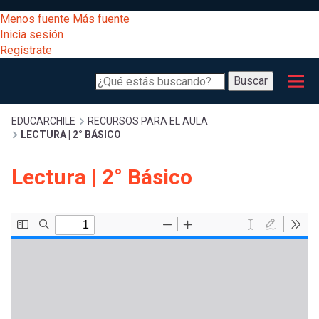
Pasar
[Educarchile
Menos fuente
Más fuente
al
Buscar
Inicia sesión
contenido
Regístrate
principal
Menú
Desarrollo
-
Buscar
profesional
principal
Escritorio]
Expand
Gestión
Sobrescribir
EDUCARCHILE
RECURSOS PARA EL AULA
LECTURA | 2° BÁSICO
curricular
Menú
enlaces
Expand
Lectura | 2° Básico
Comunidad
entrar
registrarte.
Expand
de
Inicia sesión.
Exploración
a
Expand
ayuda
[Educarchile
Inicia
mi
sesión
a
Regístrate