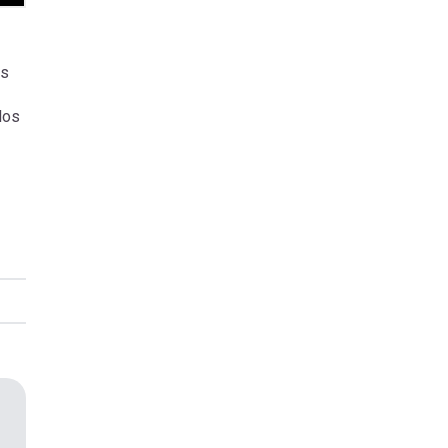
os
los