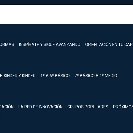
FORMAS
INSPÍRATE Y SIGUE AVANZANDO
ORIENTACIÓN EN TU CA
E-KINDER Y KINDER
1º A 6º BÁSICO
7º BÁSICO A 4º MEDIO
registrarte.
CACIÓN
LA RED DE INNOVACIÓN
GRUPOS POPULARES
PRÓXIMO
Inicia sesión.
S