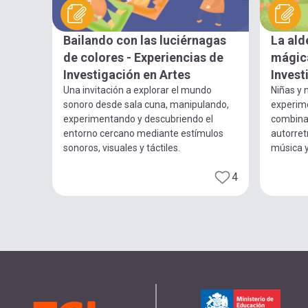
Bailando con las luciérnagas
La ald
de colores - Experiencias de
mágica
Investigación en Artes
Invest
Una invitación a explorar el mundo
Niñas y n
sonoro desde sala cuna, manipulando,
experim
experimentando y descubriendo el
combina
entorno cercano mediante estímulos
autorret
sonoros, visuales y táctiles.
música 
4