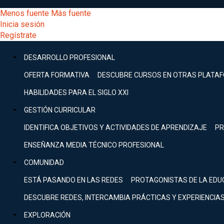
Pasar
[Educarchile
Menos fuente
Más fuente
al
Buscar
Inicia sesión
contenido
Menú
Regístrate
DESARROLLO
principal
-
PROFESIONAL
Menú
DESARROLLO PROFESIONAL
Expand
principal
Escritorio]
GESTIÓN
OFERTA FORMATIVA
DESCUBRE CURSOS EN OTRAS PLATA
CURRICULAR
principal
HABILIDADES PARA EL SIGLO XXI
Expand
Menú
GESTIÓN CURRICULAR
COMUNIDAD
Expand
IDENTIFICA OBJETIVOS Y ACTIVIDADES DE APRENDIZAJE
PR
entrar
EXPLORACIÓN
ENSEÑANZA MEDIA TÉCNICO PROFESIONAL
Expand
a
COMUNIDAD
[Educarchile
Inicia
sesión
ESTÁ PASANDO EN LAS REDES
PROTAGONISTAS DE LA EDU
Regístrate
mi
-
DESCUBRE REDES, INTERCAMBIA PRÁCTICAS Y EXPERIENCIA
EXPLORACIÓN