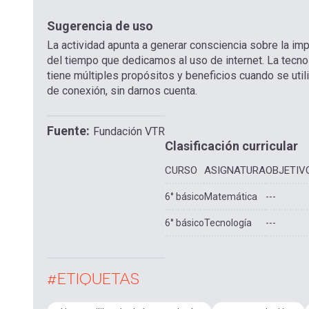
Sugerencia de uso
La actividad apunta a generar consciencia sobre la impo
del tiempo que dedicamos al uso de internet. La tecnol
tiene múltiples propósitos y beneficios cuando se ut
de conexión, sin darnos cuenta.
Fuente
Fundación VTR
Clasificación curricular
CURSO
ASIGNATURA
OBJETIV
6° básico
Matemática
---
6° básico
Tecnología
---
#ETIQUETAS