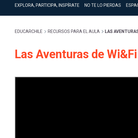
cuenta
Mobile]
EXPLORA, PARTICIPA, INSPÍRATE
NO TE LO PIERDAS
ESPA
Menú
Sobrescribir
EDUCARCHILE
RECURSOS PARA EL AULA
LAS AVENTURAS 
entrar
enlaces
Las Aventuras de Wi&Fi 
a
de
mi
ayuda
cuenta
a
la