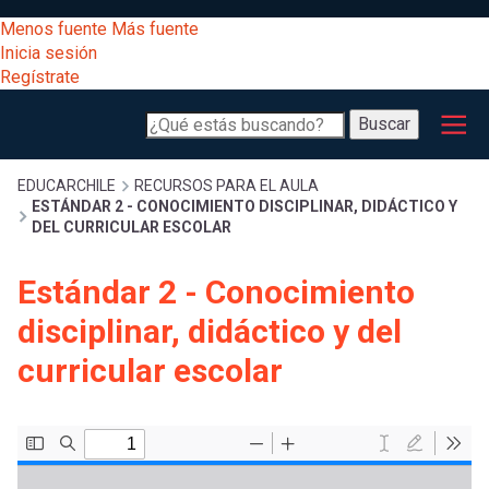
Pasar
[Educarchile
Menos fuente
Más fuente
al
Buscar
Inicia sesión
contenido
Regístrate
principal
Menú
Desarrollo
-
Buscar
profesional
principal
Escritorio]
Expand
Gestión
Sobrescribir
EDUCARCHILE
RECURSOS PARA EL AULA
ESTÁNDAR 2 - CONOCIMIENTO DISCIPLINAR, DIDÁCTICO Y
curricular
Menú
DEL CURRICULAR ESCOLAR
enlaces
Expand
Comunidad
Estándar 2 - Conocimiento
entrar
registrarte.
Expand
de
disciplinar, didáctico y del
Inicia sesión.
Exploración
a
curricular escolar
Expand
ayuda
[Educarchile
Inicia
mi
sesión
a
Regístrate