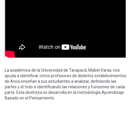
-
cuenta
la
Mobile]
navegación
Menú
entrar
a
La académica de la Universidad de Tarapacá, Mabel Varas, nos
ayuda a identificar cómo profesores de distintos establecimientos
de Arica enseñan a sus estudiantes a analizar, definiendo las
mi
partes y el todo e identificando las relaciones y funciones de cada
parte. Esta destreza se desarrolla en la metodología Aprendizaje
Basado en el Pensamiento.
cuenta