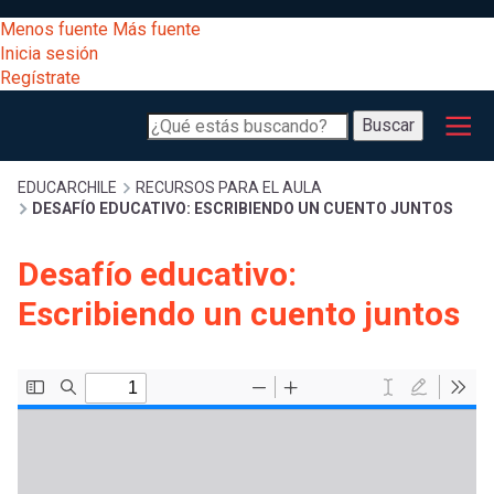
Pasar
[Educarchile
Menos fuente
Más fuente
al
Buscar
Inicia sesión
contenido
Regístrate
principal
Menú
Desarrollo
-
Buscar
profesional
principal
Escritorio]
Expand
Gestión
Sobrescribir
EDUCARCHILE
RECURSOS PARA EL AULA
DESAFÍO EDUCATIVO: ESCRIBIENDO UN CUENTO JUNTOS
curricular
Menú
enlaces
Expand
Desafío educativo:
Comunidad
entrar
Escribiendo un cuento juntos
registrarte.
Expand
de
Inicia sesión.
Exploración
a
Expand
ayuda
[Educarchile
Inicia
mi
sesión
a
Regístrate