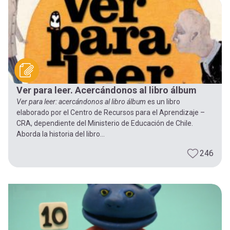
-
cuenta
la
Mobile]
navegación
Menú
Ver para leer. Acercándonos al libro álbum
entrar
Ver para leer: acercándonos al libro álbum
es un libro
elaborado por el Centro de Recursos para el Aprendizaje –
a
CRA, dependiente del Ministerio de Educación de Chile.
Aborda la historia del libro...
mi
246
cuenta