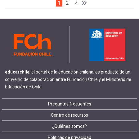
Página actual
1
Page
2
Siguiente página
››
Paginación
Última página
Última »
educarchile
, el portal de la educación chilena, es producto de un
convenio de colaboración entre Fundación Chile y el Ministerio de
Educación de Chile.
Footer
Preguntas frecuentes
Centro de recursos
menu
¿Quiénes somos?
Políticas de privacidad