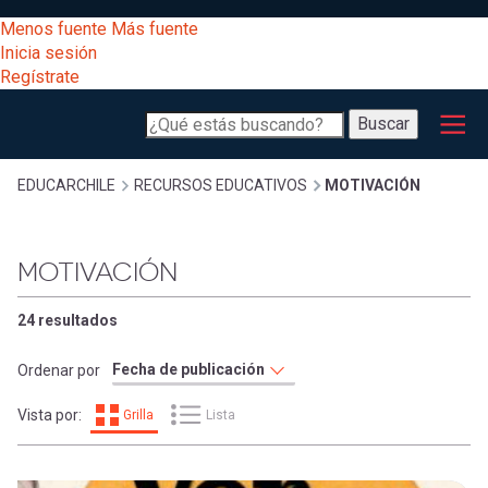
Pasar
[Educarchile
Menos fuente
Más fuente
al
Buscar
Inicia sesión
contenido
Regístrate
principal
Menú
Desarrollo
-
Buscar
profesional
principal
Escritorio]
Expand
Gestión
Sobrescribir
EDUCARCHILE
RECURSOS EDUCATIVOS
MOTIVACIÓN
curricular
Menú
enlaces
Expand
MOTIVACIÓN
Comunidad
entrar
registrarte.
Expand
de
24 resultados
Inicia sesión.
Exploración
a
Ordenar por
Expand
ayuda
Vista por:
Grilla
Lista
[Educarchile
Inicia
mi
sesión
a
Regístrate