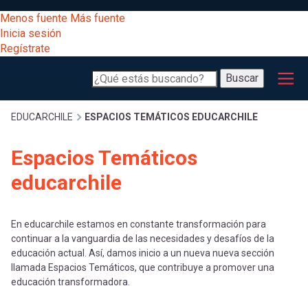
Pasar
[Educarchile
Menos fuente
Más fuente
al
Buscar
Inicia sesión
contenido
Regístrate
principal
Menú
Desarrollo
-
Buscar
profesional
principal
Escritorio]
Expand
Gestión
Sobrescribir
EDUCARCHILE
ESPACIOS TEMÁTICOS EDUCARCHILE
curricular
Menú
Espacios Temáticos
enlaces
Expand
Comunidad
educarchile
entrar
registrarte.
Expand
de
Inicia sesión.
Exploración
a
En educarchile estamos en constante transformación para
Expand
continuar a la vanguardia de las necesidades y desafíos de la
ayuda
educación actual. Así, damos inicio a un nueva nueva sección
[Educarchile
Inicia
mi
llamada Espacios Temáticos, que contribuye a promover una
sesión
a
educación transformadora.
Regístrate