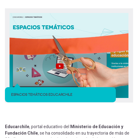
-
cuenta
la
Mobile]
navegación
Menú
entrar
a
mi
ESPACIOS TEMÁTICOS EDUCARCHILE
cuenta
Educarchile
, portal educativo del
Ministerio de Educación y
Fundación Chile
, se ha consolidado en su trayectoria de más de