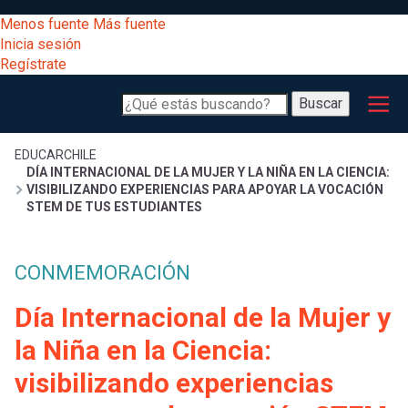
Pasar
[Educarchile
Menos fuente
Más fuente
al
Buscar
Inicia sesión
contenido
Regístrate
principal
Menú
Desarrollo
-
Buscar
profesional
principal
Escritorio]
Expand
Gestión
Sobrescribir
EDUCARCHILE
DÍA INTERNACIONAL DE LA MUJER Y LA NIÑA EN LA CIENCIA:
curricular
Menú
VISIBILIZANDO EXPERIENCIAS PARA APOYAR LA VOCACIÓN
STEM DE TUS ESTUDIANTES
enlaces
Expand
Comunidad
entrar
registrarte.
Expand
de
CONMEMORACIÓN
Inicia sesión.
Exploración
a
Día Internacional de la Mujer y
Expand
ayuda
la Niña en la Ciencia:
[Educarchile
Inicia
mi
sesión
a
visibilizando experiencias
Regístrate