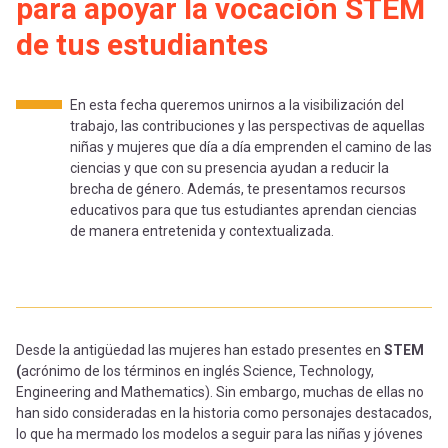
-
cuenta
para apoyar la vocación STEM
la
de tus estudiantes
Mobile]
navegación
En esta fecha queremos unirnos a la visibilización del
Menú
trabajo, las contribuciones y las perspectivas de aquellas
niñas y mujeres que día a día emprenden el camino de las
ciencias y que con su presencia ayudan a reducir la
entrar
brecha de género. Además, te presentamos recursos
educativos para que tus estudiantes aprendan ciencias
de manera entretenida y contextualizada.
a
mi
Desde la antigüedad las mujeres han estado presentes en
STEM
cuenta
(
acrónimo de los términos en inglés Science, Technology,
Engineering and Mathematics). Sin embargo, muchas de ellas no
han sido consideradas en la historia como personajes destacados,
lo que ha mermado los modelos a seguir para las niñas y jóvenes