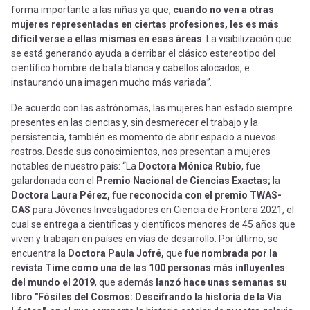
forma importante a las niñas ya que,
cuando no ven a otras
mujeres representadas en ciertas profesiones, les es más
difícil verse a ellas mismas en esas áreas
. La visibilización que
se está generando ayuda a derribar el clásico estereotipo del
científico hombre de bata blanca y cabellos alocados, e
instaurando una imagen mucho más variada
”.
De acuerdo con las astrónomas, las mujeres han estado siempre
presentes en las ciencias y, sin desmerecer el trabajo y la
persistencia, también es momento de abrir espacio a nuevos
rostros. Desde sus conocimientos, nos presentan a mujeres
notables de nuestro país:
“La
Doctora Mónica Rubio
, fue
galardonada con el
Premio Nacional de Ciencias Exactas;
la
Doctora Laura Pérez,
fue
reconocida con el premio TWAS-
CAS
para Jóvenes Investigadores en Ciencia de Frontera 2021, el
cual se entrega a científicas y científicos menores de 45 años que
viven y trabajan en países en vías de desarrollo. Por último, se
encuentra la
Doctora Paula Jofré,
que
fue nombrada por la
revista Time como una de las 100 personas más influyentes
del mundo el 2019
, que además
lanzó hace unas semanas su
libro "Fósiles del Cosmos: Descifrando la historia de la Vía