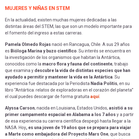
MUJERES Y NIÑAS EN STEM
En la actualidad, existen muchas mujeres dedicadas a las
distintas áreas del STEM, las que son un modelo importante para
el fomento del ingreso a estas carreras.
Pamela Olmedo Rojas
nació en Rancagua, Chile. A sus 29 años
es
Bióloga Marina y buzo científico
. Su interés se encuentra en
la investigación de los organismos que habitan la Antártica,
conocidos como la
macro flora y fauna del continente
, trabajo
que examina y
descubre la vida de distintas especies que han
ayudado a permitir y mantener la vida en la Antártica
. Su
experiencia fue destacada por la Periodista
Nadia Politis
, en su
libro
“Antártica: relatos de exploradoras en el corazón del planeta”
el cual puedes descargar de forma gratuita
aquí
.
Alyssa Carson
, nacida en Louisiana, Estados Unidos,
asistió a su
primer campamento espacial en Alabama a los 7 años
y a partir
de esa experiencia su carrera científica despegó hasta llegar a la
NASA. Hoy
, es una joven de 19 años que se prepara para viajar
a Marte como embajadora del Proyecto Mars One
, que busca