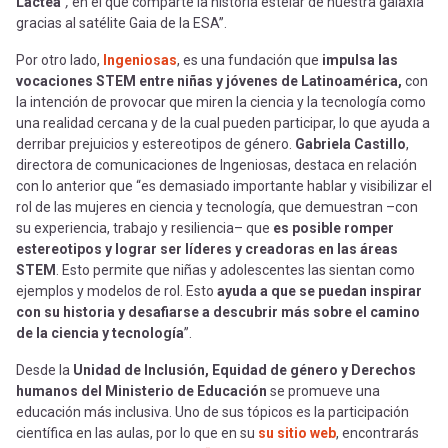
Láctea"
,
en el que comparte la historia estelar de nuestra galaxia
gracias al satélite Gaia de la ESA”.
Por otro lado,
Ingeniosas
, es una fundación que
impulsa las
vocaciones STEM entre niñas y jóvenes de Latinoamérica,
con
la intención de provocar que miren la ciencia y la tecnología como
una realidad cercana y de la cual pueden participar, lo que ayuda a
derribar prejuicios y estereotipos de género.
Gabriela Castillo
,
directora de comunicaciones de Ingeniosas, destaca en relación
con lo anterior que “es demasiado importante hablar y visibilizar el
rol de las mujeres en ciencia y tecnología, que demuestran –con
su experiencia, trabajo y resiliencia– que
es posible romper
estereotipos y lograr ser líderes y creadoras en las áreas
STEM
. Esto permite que niñas y adolescentes las sientan como
ejemplos y modelos de rol. Esto
ayuda a que se puedan inspirar
con su historia y desafiarse a descubrir más sobre el camino
de la ciencia y tecnología
”.
Desde la
Unidad de Inclusión, Equidad de género y Derechos
humanos del Ministerio de Educación
se promueve una
educación más inclusiva. Uno de sus tópicos es la participación
científica en las aulas, por lo que en su
su sitio web
, encontrarás