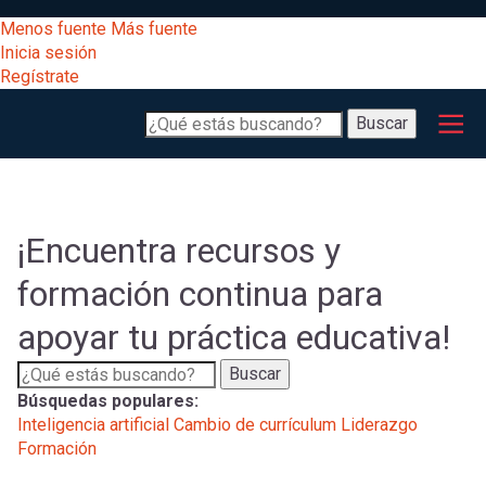
Pasar
[Educarchile
Menos fuente
Más fuente
al
Buscar
Inicia sesión
contenido
Regístrate
principal
Menú
Desarrollo
-
Buscar
profesional
principal
Escritorio]
Expand
Gestión
curricular
Menú
¡Encuentra recursos y
Expand
Comunidad
formación continua para
entrar
registrarte.
Expand
apoyar tu práctica educativa!
Inicia sesión.
Exploración
a
Expand
Buscar
Búsquedas populares:
[Educarchile
Inicia
mi
Inteligencia artificial
Cambio de currículum
Liderazgo
sesión
Formación
Regístrate