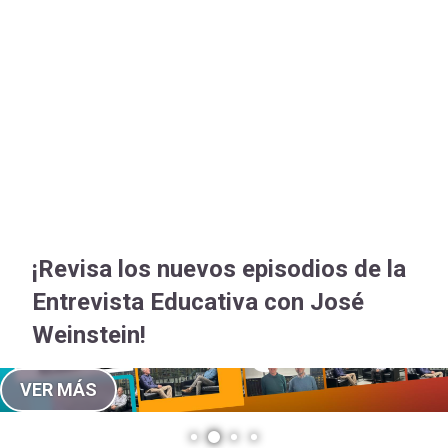
-
cuenta
Mobile]
Menú
entrar
a
¡Revisa los nuevos episodios de la
mi
Entrevista Educativa con José
Weinstein!
cuenta
VER MÁS