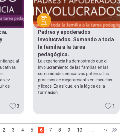
ia.
Padres y apoderados
y
involucrados. Sumando a toda
la familia a la tarea
pedagógica.
onfianza al
La experiencia ha demostrado que el
ducativas
involucramiento de las familias en las
er
comunidades educativas potencia los
a vez
procesos de mejoramiento en escuelas
uir de
y liceos. Es así que, en la lógica de la
formación...
3
1
erior
Page
2
Page
3
Page
4
Page
5
Página actual
6
Page
7
Page
8
Page
9
Page
10
Siguiente pág
››
…
a
Última pá
Última »