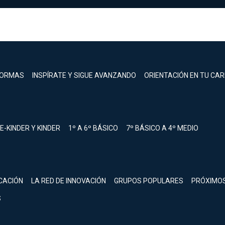
FORMAS
INSPÍRATE Y SIGUE AVANZANDO
ORIENTACIÓN EN TU CA
E-KINDER Y KINDER
1º A 6º BÁSICO
7º BÁSICO A 4º MEDIO
registrarte.
CACIÓN
LA RED DE INNOVACIÓN
GRUPOS POPULARES
PRÓXIMO
Inicia sesión.
S