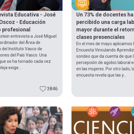
evista Educativa - José
Un 73% de docentes ha
Oscoz - Educación
percibido una carga la
 profesional
mayor durante el retorn
stein entrevista a José Miguel
clases presenciales
ordinador del Área de
En el mes de mayo aplicamos l
del Instituto Vasco de
Encuesta Vinculando Aprendiz
iones del País Vasco. Una
sondeo que da cuenta de que 
que se ha tornado cada vez
percepción de agobio laboral e
ja exige...
en las mujeres. Por otro lado, l
encuesta revela que las y...
3846