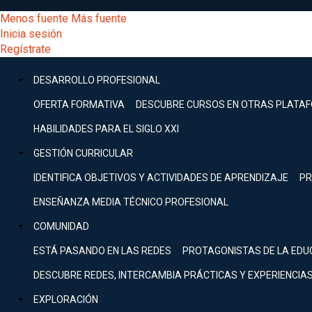
Pasar
[Educarchile
Menos fuente
Más fuente
al
Buscar
Inicia sesión
contenido
Menú
Regístrate
DESARROLLO
principal
-
PROFESIONAL
Menú
DESARROLLO PROFESIONAL
Expand
principal
Escritorio]
GESTIÓN
OFERTA FORMATIVA
DESCUBRE CURSOS EN OTRAS PLATA
CURRICULAR
principal
HABILIDADES PARA EL SIGLO XXI
Expand
Menú
GESTIÓN CURRICULAR
COMUNIDAD
Expand
IDENTIFICA OBJETIVOS Y ACTIVIDADES DE APRENDIZAJE
PR
entrar
EXPLORACIÓN
ENSEÑANZA MEDIA TÉCNICO PROFESIONAL
Expand
a
COMUNIDAD
[Educarchile
Inicia
sesión
ESTÁ PASANDO EN LAS REDES
PROTAGONISTAS DE LA EDU
Regístrate
mi
-
DESCUBRE REDES, INTERCAMBIA PRÁCTICAS Y EXPERIENCIA
EXPLORACIÓN