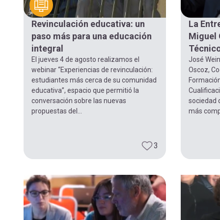
navegación
Revinculación educativa: un
La Entr
paso más para una educación
Miguel 
integral
Técnico
El jueves 4 de agosto realizamos el
José Wein
webinar “Experiencias de revinculación:
Oscoz, Co
estudiantes más cerca de su comunidad
Formación 
educativa”, espacio que permitió la
Cualificac
conversación sobre las nuevas
sociedad 
propuestas del...
más comple
3