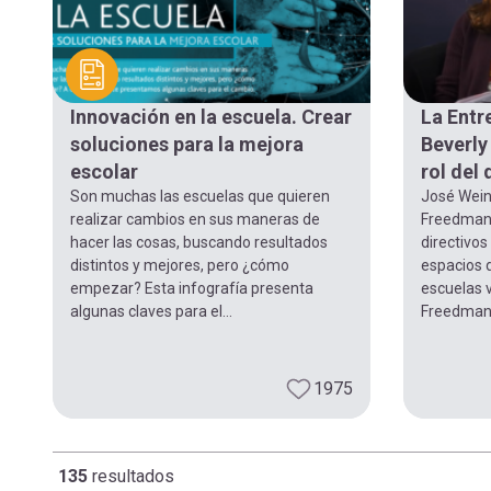
Innovación en la escuela. Crear
La Entr
soluciones para la mejora
Beverly
escolar
rol del 
Son muchas las escuelas que quieren
José Weins
realizar cambios en sus maneras de
Freedman 
hacer las cosas, buscando resultados
directivos 
distintos y mejores, pero ¿cómo
espacios 
empezar? Esta infografía presenta
escuelas v
algunas claves para el...
Freedman.
1975
135
resultados
Paginación