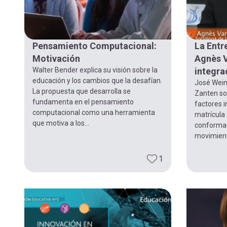
Pensamiento Computacional:
La Entr
Motivación
Agnès V
Walter Bender explica su visión sobre la
integra
educación y los cambios que la desafían.
José Wein
La propuesta que desarrolla se
Zanten sob
fundamenta en el pensamiento
factores i
computacional como una herramienta
matrícula 
que motiva a los...
conformaci
movimient
1