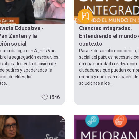
evista Educativa -
Ciencias integradas.
an Zanten y la
Entendiendo el mundo 
ción social
contexto
stein dialoga con Agnès Van
Para el desarrollo económico, l
re la segregación escolar, los
social del país, es necesario c
nvolucrados en la decisión de
en una sociedad creativa, con
de padres y apoderados, la
ciudadanos que puedan compr
ón de élites, los
mundo y que sean capaces de 
os...
soluciones a los...
1546