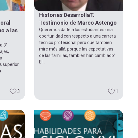
Historias DesarrollaT.
boral
Testimonio de Marco Astengo
o a las
Queremos darle a los estudiantes una
oportunidad con respecto a una carrera
técnico profesional pero que también
a 3°
mire más allá, porque las expectativas
ajes,
de las familias, también han cambiado”.
la
El...
s superior
a
3
1