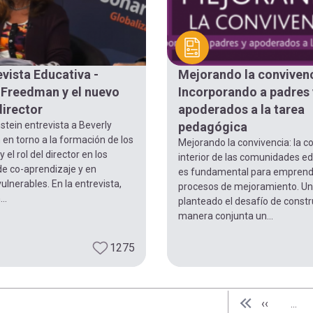
evista Educativa -
Mejorando la convivenc
 Freedman y el nuevo
Incorporando a padres 
director
apoderados a la tarea
tein entrevista a Beverly
pedagógica
en torno a la formación de los
Mejorando la convivencia: la c
y el rol del director en los
interior de las comunidades e
de co-aprendizaje y en
es fundamental para emprend
ulnerables. En la entrevista,
procesos de mejoramiento. Un
..
planteado el desafío de constr
manera conjunta un...
1275
Página ant
‹‹
…
Primera págin
« Primera