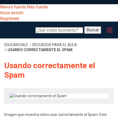
Pasar
[Educarchile
Menos fuente
Más fuente
al
Buscar
Inicia sesión
contenido
Regístrate
principal
Menú
Desarrollo
-
Buscar
profesional
principal
Escritorio]
Expand
Gestión
Sobrescribir
EDUCARCHILE
RECURSOS PARA EL AULA
USANDO CORRECTAMENTE EL SPAM
curricular
Menú
enlaces
Expand
Usando correctamente el
Comunidad
entrar
Spam
registrarte.
Expand
de
Inicia sesión.
Exploración
a
Expand
ayuda
[Educarchile
Inicia
mi
sesión
a
Regístrate
Imagen que muestra cómo usar correctamente el Spam. Este