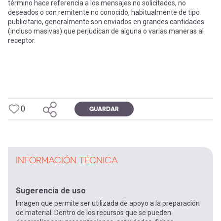
-
cuenta
término hace referencia a los mensajes no solicitados, no
la
deseados o con remitente no conocido, habitualmente de tipo
publicitario, generalmente son enviados en grandes cantidades
Mobile]
(incluso masivas) que perjudican de alguna o varias maneras al
navegación
receptor.
Menú
entrar
0
GUARDAR
a
mi
INFORMACIÓN TÉCNICA
cuenta
Sugerencia de uso
Imagen que permite ser utilizada de apoyo a la preparación
de material. Dentro de los recursos que se pueden