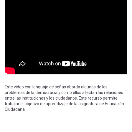
-
cuenta
la
Mobile]
navegación
Menú
entrar
a
mi
Este video con lenguaje de señas aborda algunos de los
problemas de la democracia y cómo ellos afectan las relaciones
entre las instituciones y los ciudadanos. Este recurso permite
trabajar el objetivo de aprendizaje de la asignatura de Educación
cuenta
Ciudadana.