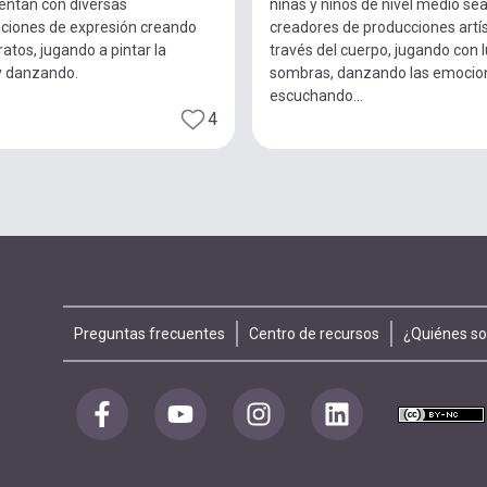
entan con diversas
niñas y niños de nivel medio se
ciones de expresión creando
creadores de producciones artís
ratos, jugando a pintar la
través del cuerpo, jugando con 
y danzando.
sombras, danzando las emocio
escuchando...
4
Footer
Preguntas frecuentes
Centro de recursos
¿Quiénes s
menu
Redes
sociales