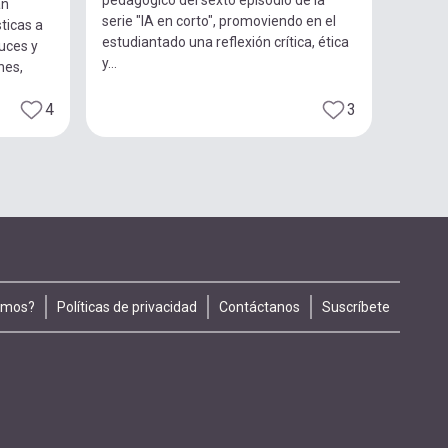
pedagógico del sexto episodio de la
an
serie "IA en corto", promoviendo en el
ticas a
estudiantado una reflexión crítica, ética
luces y
y...
nes,
4
3
omos?
Políticas de privacidad
Contáctanos
Suscríbete