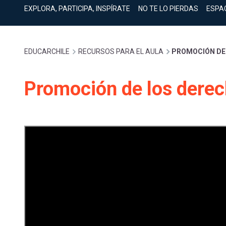
cuenta
Mobile]
EXPLORA, PARTICIPA, INSPÍRATE
NO TE LO PIERDAS
ESPA
Menú
Sobrescribir
EDUCARCHILE
RECURSOS PARA EL AULA
PROMOCIÓN DE
entrar
enlaces
Promoción de los dere
a
de
mi
ayuda
cuenta
a
la