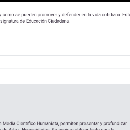
y cómo se pueden promover y defender en la vida cotidiana. Est
 asignatura de Educación Ciudadana.
n Media Científico Humanista, permiten presentar y profundizar
 de Arte y Humanidades. Se sugiere utilizar tanto para la