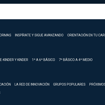
FORMAS
INSPÍRATE Y SIGUE AVANZANDO
ORIENTACIÓN EN TU CA
E-KINDER Y KINDER
1º A 6º BÁSICO
7º BÁSICO A 4º MEDIO
registrarte.
CACIÓN
LA RED DE INNOVACIÓN
GRUPOS POPULARES
PRÓXIMO
Inicia sesión.
S