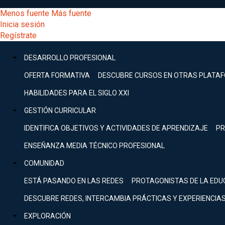
Pasar
[Educarchile
Menos fuente
Más fuente
al
Buscar
Inicia sesión
contenido
Menú
Regístrate
DESARROLLO
principal
-
PROFESIONAL
Menú
DESARROLLO PROFESIONAL
Expand
principal
Escritorio]
GESTIÓN
OFERTA FORMATIVA
DESCUBRE CURSOS EN OTRAS PLATA
CURRICULAR
principal
HABILIDADES PARA EL SIGLO XXI
Expand
Menú
GESTIÓN CURRICULAR
COMUNIDAD
Expand
IDENTIFICA OBJETIVOS Y ACTIVIDADES DE APRENDIZAJE
PR
entrar
EXPLORACIÓN
ENSEÑANZA MEDIA TÉCNICO PROFESIONAL
Expand
a
COMUNIDAD
[Educarchile
Inicia
sesión
ESTÁ PASANDO EN LAS REDES
PROTAGONISTAS DE LA EDU
Regístrate
mi
-
DESCUBRE REDES, INTERCAMBIA PRÁCTICAS Y EXPERIENCIA
EXPLORACIÓN