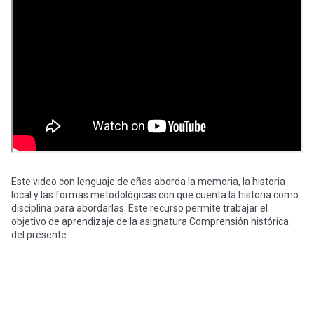
-
cuenta
la
Mobile]
navegación
Menú
entrar
a
Este video con lenguaje de eñas aborda la memoria, la historia
local y las formas metodológicas con que cuenta la historia como
mi
disciplina para abordarlas. Este recurso permite trabajar el
objetivo de aprendizaje de la asignatura Comprensión histórica
del presente.
cuenta