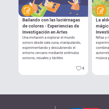
Bailando con las luciérnagas
La ald
de colores - Experiencias de
mágica
Investigación en Artes
Invest
Una invitación a explorar el mundo
Niñas y n
sonoro desde sala cuna, manipulando,
experim
experimentando y descubriendo el
combina
entorno cercano mediante estímulos
autorret
sonoros, visuales y táctiles.
música 
4