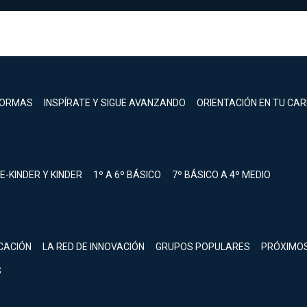
FORMAS
INSPÍRATE Y SIGUE AVANZANDO
ORIENTACIÓN EN TU CA
E-KINDER Y KINDER
1º A 6º BÁSICO
7º BÁSICO A 4º MEDIO
registrarte.
CACIÓN
LA RED DE INNOVACIÓN
GRUPOS POPULARES
PRÓXIMO
Inicia sesión.
S