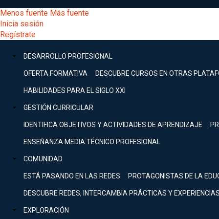
Pasar
[Educarchile
Menos fuente
Más fuente
al
Buscar
Inicia sesión
contenido
Menú
Regístrate
DESARROLLO
principal
-
PROFESIONAL
Menú
DESARROLLO PROFESIONAL
Expand
principal
Escritorio]
GESTIÓN
OFERTA FORMATIVA
DESCUBRE CURSOS EN OTRAS PLATA
CURRICULAR
principal
HABILIDADES PARA EL SIGLO XXI
Expand
Menú
GESTIÓN CURRICULAR
COMUNIDAD
Expand
IDENTIFICA OBJETIVOS Y ACTIVIDADES DE APRENDIZAJE
PR
entrar
EXPLORACIÓN
ENSEÑANZA MEDIA TÉCNICO PROFESIONAL
Expand
a
COMUNIDAD
[Educarchile
Inicia
sesión
ESTÁ PASANDO EN LAS REDES
PROTAGONISTAS DE LA EDU
Regístrate
mi
-
DESCUBRE REDES, INTERCAMBIA PRÁCTICAS Y EXPERIENCIA
EXPLORACIÓN