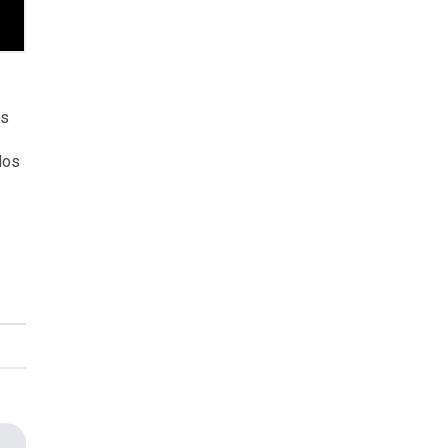
os
los