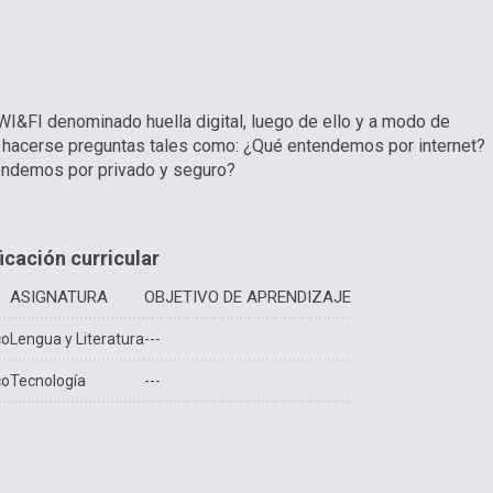
e WI&FI denominado huella digital, luego de ello y a modo de
 a hacerse preguntas tales como: ¿Qué entendemos por internet?
endemos por privado y seguro?
ficación curricular
ASIGNATURA
OBJETIVO DE APRENDIZAJE
co
Lengua y Literatura
---
co
Tecnología
---