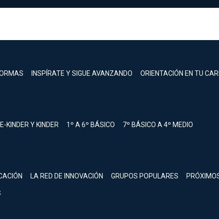
FORMAS
INSPÍRATE Y SIGUE AVANZANDO
ORIENTACIÓN EN TU CA
E-KINDER Y KINDER
1º A 6º BÁSICO
7º BÁSICO A 4º MEDIO
registrarte.
CACIÓN
LA RED DE INNOVACIÓN
GRUPOS POPULARES
PRÓXIMO
Inicia sesión.
S