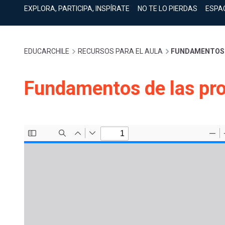
cuenta
Mobile]
EXPLORA, PARTICIPA, INSPÍRATE
NO TE LO PIERDAS
ESPA
Menú
Sobrescribir
EDUCARCHILE
RECURSOS PARA EL AULA
FUNDAMENTOS D
entrar
enlaces
Fundamentos de las pro
a
de
mi
ayuda
cuenta
a
la