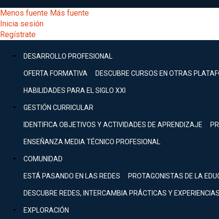
Pasar
[Educarchile
Menos fuente
Más fuente
al
Buscar
Inicia sesión
contenido
Menú
Regístrate
DESARROLLO
principal
-
PROFESIONAL
Menú
DESARROLLO PROFESIONAL
Expand
principal
Escritorio]
GESTIÓN
OFERTA FORMATIVA
DESCUBRE CURSOS EN OTRAS PLATA
CURRICULAR
principal
HABILIDADES PARA EL SIGLO XXI
Expand
Menú
GESTIÓN CURRICULAR
COMUNIDAD
Expand
IDENTIFICA OBJETIVOS Y ACTIVIDADES DE APRENDIZAJE
PR
entrar
EXPLORACIÓN
ENSEÑANZA MEDIA TÉCNICO PROFESIONAL
Expand
a
COMUNIDAD
[Educarchile
Inicia
sesión
ESTÁ PASANDO EN LAS REDES
PROTAGONISTAS DE LA EDU
Regístrate
mi
-
DESCUBRE REDES, INTERCAMBIA PRÁCTICAS Y EXPERIENCIA
EXPLORACIÓN