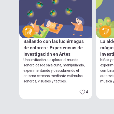
Bailando con las luciérnagas
La ald
de colores - Experiencias de
mágica
Investigación en Artes
Invest
Una invitación a explorar el mundo
Niñas y n
sonoro desde sala cuna, manipulando,
experim
experimentando y descubriendo el
combina
entorno cercano mediante estímulos
autorret
sonoros, visuales y táctiles.
música 
4