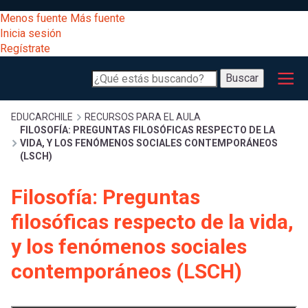
Pasar
[Educarchile
Menos fuente
Más fuente
al
Buscar
Inicia sesión
contenido
Regístrate
principal
Menú
Desarrollo
-
Buscar
profesional
principal
Escritorio]
Expand
Gestión
Sobrescribir
EDUCARCHILE
RECURSOS PARA EL AULA
FILOSOFÍA: PREGUNTAS FILOSÓFICAS RESPECTO DE LA
curricular
Menú
VIDA, Y LOS FENÓMENOS SOCIALES CONTEMPORÁNEOS
(LSCH)
enlaces
Expand
Comunidad
entrar
Filosofía: Preguntas
registrarte.
Expand
de
Inicia sesión.
Exploración
filosóficas respecto de la vida,
a
Expand
y los fenómenos sociales
ayuda
[Educarchile
Inicia
mi
contemporáneos (LSCH)
sesión
a
Regístrate