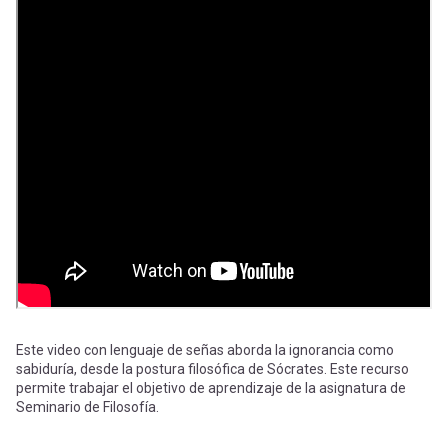
-
cuenta
la
Mobile]
navegación
Menú
entrar
a
mi
Este video con lenguaje de señas aborda la ignorancia como
cuenta
sabiduría, desde la postura filosófica de Sócrates. Este recurso
permite trabajar el objetivo de aprendizaje de la asignatura de
Seminario de Filosofía.