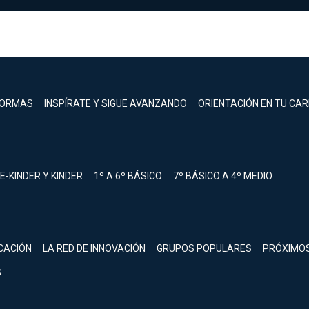
FORMAS
INSPÍRATE Y SIGUE AVANZANDO
ORIENTACIÓN EN TU CA
E-KINDER Y KINDER
1º A 6º BÁSICO
7º BÁSICO A 4º MEDIO
registrarte.
CACIÓN
LA RED DE INNOVACIÓN
GRUPOS POPULARES
PRÓXIMO
Inicia sesión.
S