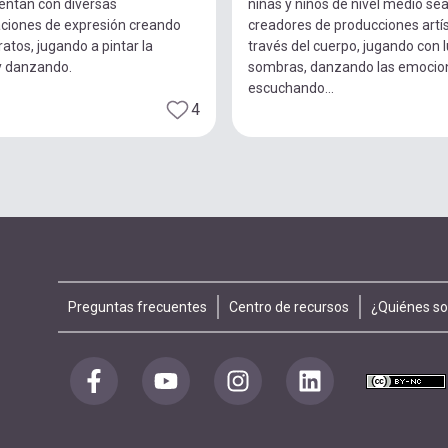
entan con diversas
niñas y niños de nivel medio se
ciones de expresión creando
creadores de producciones artís
ratos, jugando a pintar la
través del cuerpo, jugando con 
y danzando.
sombras, danzando las emocio
escuchando...
4
Footer
Preguntas frecuentes
Centro de recursos
¿Quiénes s
menu
Redes
sociales