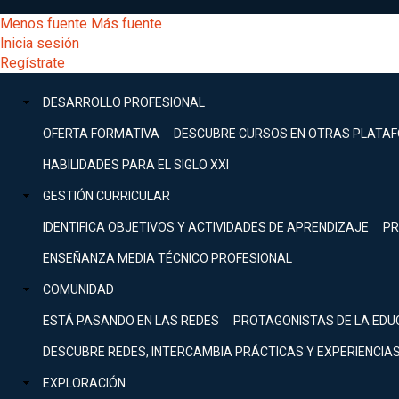
Pasar
[Educarchile
Menos fuente
Más fuente
al
Buscar
Inicia sesión
contenido
Menú
Regístrate
DESARROLLO
principal
-
PROFESIONAL
Menú
DESARROLLO PROFESIONAL
Expand
principal
Escritorio]
GESTIÓN
OFERTA FORMATIVA
DESCUBRE CURSOS EN OTRAS PLATA
CURRICULAR
principal
HABILIDADES PARA EL SIGLO XXI
Expand
Menú
GESTIÓN CURRICULAR
COMUNIDAD
Expand
IDENTIFICA OBJETIVOS Y ACTIVIDADES DE APRENDIZAJE
PR
entrar
EXPLORACIÓN
ENSEÑANZA MEDIA TÉCNICO PROFESIONAL
Expand
a
COMUNIDAD
[Educarchile
Inicia
sesión
ESTÁ PASANDO EN LAS REDES
PROTAGONISTAS DE LA EDU
Regístrate
mi
-
DESCUBRE REDES, INTERCAMBIA PRÁCTICAS Y EXPERIENCIA
EXPLORACIÓN