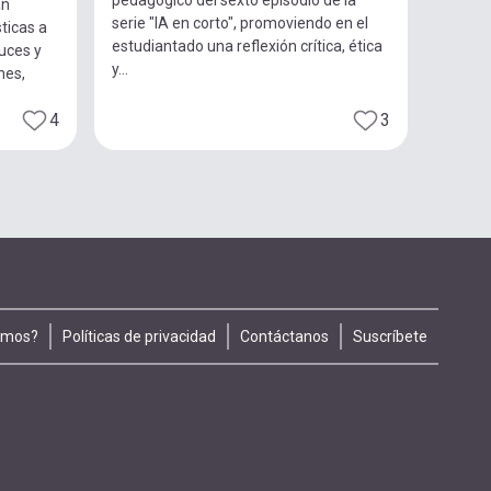
pedagógico del sexto episodio de la
an
serie "IA en corto", promoviendo en el
ticas a
estudiantado una reflexión crítica, ética
luces y
y...
nes,
4
3
omos?
Políticas de privacidad
Contáctanos
Suscríbete