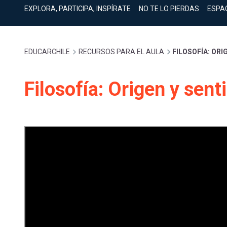
cuenta
Mobile]
EXPLORA, PARTICIPA, INSPÍRATE
NO TE LO PIERDAS
ESPA
Menú
Sobrescribir
EDUCARCHILE
RECURSOS PARA EL AULA
FILOSOFÍA: ORI
entrar
enlaces
Filosofía: Origen y sent
a
de
mi
ayuda
cuenta
a
la