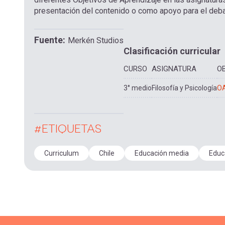
presentación del contenido o como apoyo para el debat
Fuente
Merkén Studios
Clasificación curricular
CURSO
ASIGNATURA
O
3° medio
Filosofía y Psicología
O
#ETIQUETAS
Curriculum
Chile
Educación media
Educ