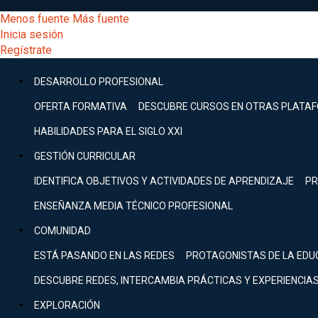
Pasar
[Educarchile
Menos fuente
Más fuente
al
Buscar
Inicia sesión
contenido
Menú
Regístrate
DESARROLLO
principal
-
PROFESIONAL
Menú
DESARROLLO PROFESIONAL
Expand
principal
Escritorio]
GESTIÓN
OFERTA FORMATIVA
DESCUBRE CURSOS EN OTRAS PLATA
CURRICULAR
principal
HABILIDADES PARA EL SIGLO XXI
Expand
Menú
GESTIÓN CURRICULAR
COMUNIDAD
Expand
IDENTIFICA OBJETIVOS Y ACTIVIDADES DE APRENDIZAJE
PR
entrar
EXPLORACIÓN
ENSEÑANZA MEDIA TÉCNICO PROFESIONAL
Expand
a
COMUNIDAD
[Educarchile
Inicia
sesión
ESTÁ PASANDO EN LAS REDES
PROTAGONISTAS DE LA EDU
Regístrate
mi
-
DESCUBRE REDES, INTERCAMBIA PRÁCTICAS Y EXPERIENCIA
EXPLORACIÓN