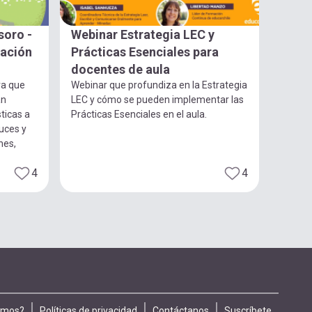
soro -
Webinar Estrategia LEC y
gación
Prácticas Esenciales para
docentes de aula
ra que
Webinar que profundiza en la Estrategia
an
LEC y cómo se pueden implementar las
ticas a
Prácticas Esenciales en el aula.
luces y
nes,
4
4
omos?
Políticas de privacidad
Contáctanos
Suscríbete