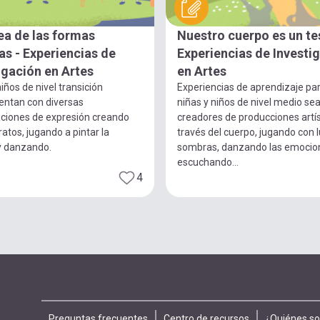
ea de las formas
Nuestro cuerpo es un te
s - Experiencias de
Experiencias de Investi
igación en Artes
en Artes
iños de nivel transición
Experiencias de aprendizaje pa
entan con diversas
niñas y niños de nivel medio se
ciones de expresión creando
creadores de producciones artís
ratos, jugando a pintar la
través del cuerpo, jugando con 
y danzando.
sombras, danzando las emocio
escuchando...
4
Preguntas frecuentes
Centro de recursos
¿Quiénes s