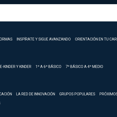
FORMAS
INSPÍRATE Y SIGUE AVANZANDO
ORIENTACIÓN EN TU CA
E-KINDER Y KINDER
1º A 6º BÁSICO
7º BÁSICO A 4º MEDIO
registrarte.
CACIÓN
LA RED DE INNOVACIÓN
GRUPOS POPULARES
PRÓXIMO
Inicia sesión.
S