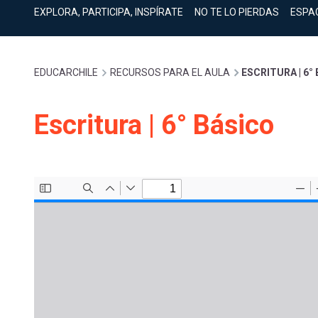
cuenta
Mobile]
EXPLORA, PARTICIPA, INSPÍRATE
NO TE LO PIERDAS
ESPA
Menú
Sobrescribir
EDUCARCHILE
RECURSOS PARA EL AULA
ESCRITURA | 6°
entrar
enlaces
Escritura | 6° Básico
a
de
mi
ayuda
cuenta
a
la