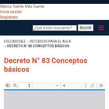
Pasar
[Educarchile
Menos fuente
Más fuente
al
Buscar
Inicia sesión
contenido
Regístrate
principal
Menú
Desarrollo
-
Buscar
profesional
principal
Escritorio]
Expand
Gestión
Sobrescribir
EDUCARCHILE
RECURSOS PARA EL AULA
DECRETO N° 83 CONCEPTOS BÁSICOS
curricular
Menú
enlaces
Expand
Decreto N° 83 Conceptos
Comunidad
entrar
básicos
registrarte.
Expand
de
Inicia sesión.
Exploración
a
Expand
ayuda
[Educarchile
Inicia
mi
sesión
a
Regístrate