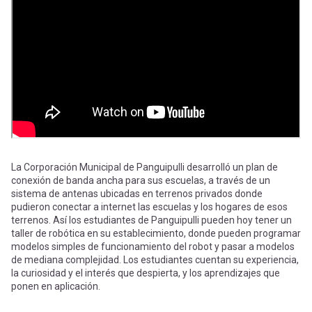
-
cuenta
la
Mobile]
navegación
Menú
entrar
a
La Corporación Municipal de Panguipulli desarrolló un plan de
conexión de banda ancha para sus escuelas, a través de un
sistema de antenas ubicadas en terrenos privados donde
mi
pudieron conectar a internet las escuelas y los hogares de esos
terrenos. Así los estudiantes de Panguipulli pueden hoy tener un
taller de robótica en su establecimiento, donde pueden programar
cuenta
modelos simples de funcionamiento del robot y pasar a modelos
de mediana complejidad. Los estudiantes cuentan su experiencia,
la curiosidad y el interés que despierta, y los aprendizajes que
ponen en aplicación.